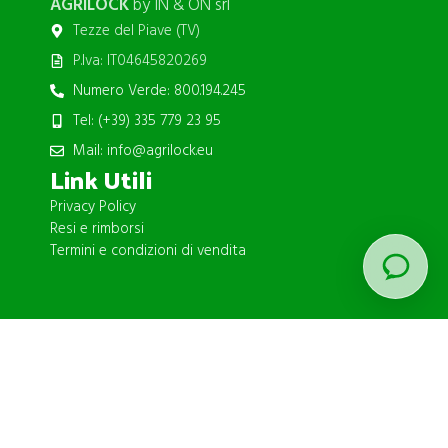
AGRILOCK
by IN & ON srl
Tezze del Piave (TV)
P.Iva: IT04645820269
Numero Verde: 800.194.245
Tel: (+39) 335 779 23 95
Mail: info@agrilock.eu
Link Utili
Privacy Policy
Resi e rimborsi
Termini e condizioni di vendita
ISCRIVITI ALLA NEWSLETTER
Iscrivimi
© 2026
Agrilock
. Tutti i diritti riservati