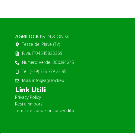
AGRILOCK
by IN & ON srl
Tezze del Piave (TV)
P.Iva: IT04645820269
Numero Verde: 800.194.245
Tel: (+39) 335 779 23 95
Mail: info@agrilock.eu
Link Utili
Privacy Policy
Resi e rimborsi
Termini e condizioni di vendita
ISCRIVITI ALLA NEWSLETTER