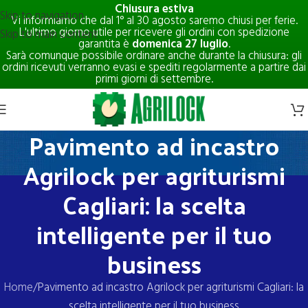
Chiusura estiva
Skip to navigation
Vi informiamo che dal 1° al 30 agosto saremo chiusi per ferie.
L'ultimo giorno utile per ricevere gli ordini con spedizione
Skip to main content
garantita è
domenica 27 luglio
.
Sarà comunque possibile ordinare anche durante la chiusura: gli
ordini ricevuti verranno evasi e spediti regolarmente a partire dai
primi giorni di settembre.
Pavimento ad incastro
Agrilock per agriturismi
Cagliari: la scelta
intelligente per il tuo
business
Home
Pavimento ad incastro Agrilock per agriturismi Cagliari: la
scelta intelligente per il tuo business