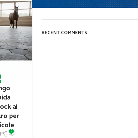
Senza categoria
RECENT COMMENTS
A
ango
uida
ock ai
tro per
icole
0
1