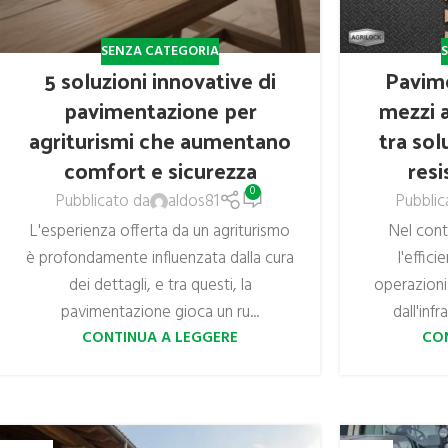
SENZA CATEGORIA
5 soluzioni innovative di
Pavime
pavimentazione per
mezzi a
agriturismi che aumentano
tra sol
comfort e sicurezza
resi
0
Pubblicato da
aldos81
Pubblic
L'esperienza offerta da un agriturismo
Nel con
è profondamente influenzata dalla cura
l'effici
dei dettagli, e tra questi, la
operazioni
pavimentazione gioca un ru...
dall'infr
CONTINUA A LEGGERE
CO