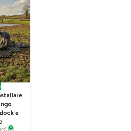
A
stallare
fango
ddock e
e
0
1