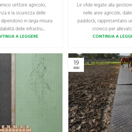
amico settore agricolo,
Le sfide legate alla gestio
enza e la sicurezza delle
nelle aree agricole, dalle 
 dipendono in larga misura
paddock, rappresentano u
idabilità delle infrastru...
cronico per allevatori
NTINUA A LEGGERE
CONTINUA A LEGG
19
GIU