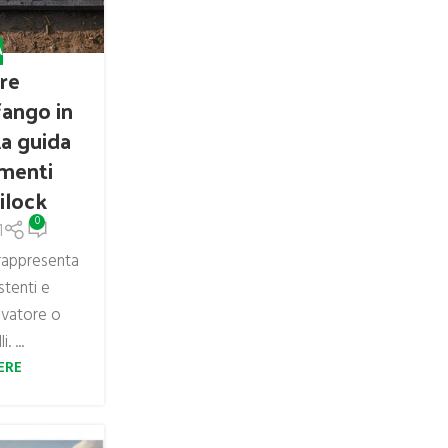
A
re
fango in
La guida
imenti
ilock
0
1
 rappresenta
stenti e
evatore o
. ...
ERE