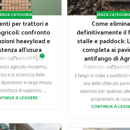
SENZA CATEGORIA
SENZA CATEGORI
nti per trattori e
Come elimina
gricoli: confronto
definitivamente il 
uzioni heavyload e
stalle e paddock: 
stenza all’usura
completa ai pav
antifango di Agr
0
ato da
aldos81
testo agricolo moderno,
Pubblicato da
aldos8
enza e la sicurezza delle
Il fango in stalle e paddock
 dipendono in larga misura
una delle sfide più persi
astruttura di supporto. ...
dannose per qualsiasi all
NTINUA A LEGGERE
proprietario di cavalli
CONTINUA A LEGG