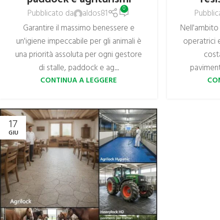
0
Pubblicato da
aldos81
Pubblic
Garantire il massimo benessere e
Nell'ambito
un'igiene impeccabile per gli animali è
operatrici 
una priorità assoluta per ogni gestore
costa
di stalle, paddock e ag...
paviment
CONTINUA A LEGGERE
CO
17
GIU