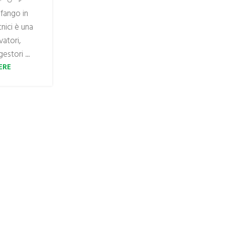
 fango in
nici è una
vatori,
estori ...
ERE