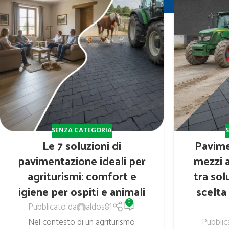
SENZA CATEGORIA
Le 7 soluzioni di
Pavime
pavimentazione ideali per
mezzi a
agriturismi: comfort e
tra sol
igiene per ospiti e animali
scelta
0
Pubblicato da
aldos81
Nel contesto di un agriturismo
Pubblic