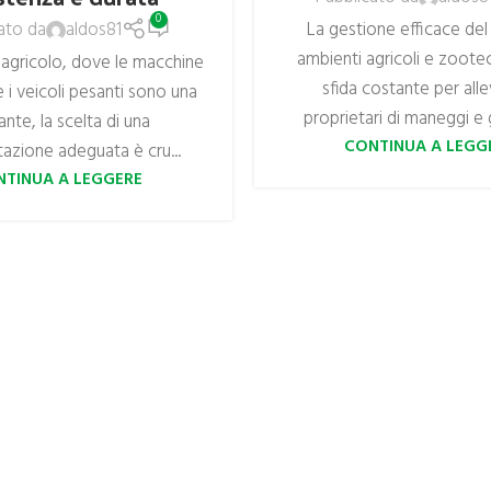
0
La gestione efficace del
ato da
aldos81
ambienti agricoli e zootec
 agricolo, dove le macchine
sfida costante per alle
e i veicoli pesanti sono una
proprietari di maneggi e g
nte, la scelta di una
CONTINUA A LEGG
azione adeguata è cru...
NTINUA A LEGGERE