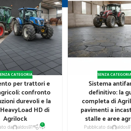
SENZA CATEGORIA
SENZA CATEGORI
nto per trattori e
Sistema antif
gricoli: confronto
definitivo: la g
uzioni durevoli e la
completa di Agril
 HeavyLoad HD di
pavimenti a incas
Agrilock
stalle e aree agr
0
ato da
aldos81
Pubblicato da
aldos8