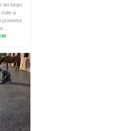
ne del fango
stalle ai
n problema
 ...
ERE