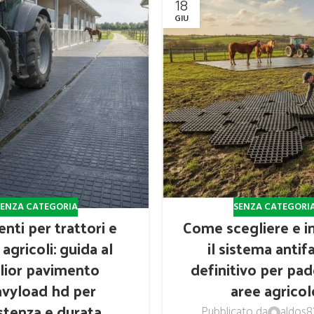
18
GIU
SENZA CATEGORIA
SENZA CATEGORI
nti per trattori e
Come scegliere e in
agricoli: guida al
il sistema anti
lior pavimento
definitivo per pa
vyload hd per
aree agricol
stenza e durata
Pubblicato da
aldos8