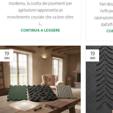
moderno, la scelta dei pavimenti per
Nel din
agriturismi rappresenta un
l'effici
investimento cruciale che va ben oltre
operazioni
l...
dall'aff
CONTINUA A LEGGERE
CO
19
19
GIU
GIU