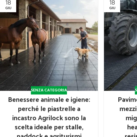
18
18
GIU
GIU
SENZA CATEGORIA
Benessere animale e igiene:
Pavime
perché le piastrelle a
mezzi 
incastro Agrilock sono la
mig
scelta ideale per stalle,
hea
paddock e agriturismi
resi