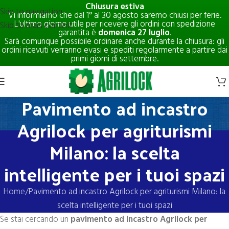
Chiusura estiva
Skip to navigation
Vi informiamo che dal 1° al 30 agosto saremo chiusi per ferie.
L'ultimo giorno utile per ricevere gli ordini con spedizione
Skip to main content
garantita è
domenica 27 luglio
.
Sarà comunque possibile ordinare anche durante la chiusura: gli
ordini ricevuti verranno evasi e spediti regolarmente a partire dai
primi giorni di settembre.
Pavimento ad incastro
Agrilock per agriturismi
Milano: la scelta
intelligente per i tuoi spazi
Home
Pavimento ad incastro Agrilock per agriturismi Milano: la
scelta intelligente per i tuoi spazi
Se stai cercando un
pavimento ad incastro Agrilock per