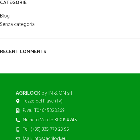
CATEGORIE
Blog
Senza categoria
RECENT COMMENTS
AGRILOCK
by IN & ON srl
Tezze del Piave (TV)
P.Iva: IT04645820269
Numero Verde: 800.194.245
Tel: (+39) 335 779 23 95
Mail: info@agrilock.eu