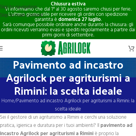
Chiusura estiva
Skip to navigation
Vi informiamo che dal 1° al 30 agosto saremo chiusi per ferie.
L'ultimo giorno utile per ricevere gli ordini con spedizione
Skip to main content
garantita è
domenica 27 luglio
.
Sarà comunque possibile ordinare anche durante la chiusura: gli
ordini ricevuti verranno evasi e spediti regolarmente a partire dai
primi giorni di settembre.
Pavimento ad incastro
Agrilock per agriturismi a
Rimini: la scelta ideale
Home
Pavimento ad incastro Agrilock per agriturismi a Rimini: la
scelta ideale
Sei il gestore di un agriturismo a Rimini e cerchi una soluzione
pratica, igienica e duratura per i tuoi ambienti? Il
pavimento ad
incastro Agrilock per agriturismi a Rimini
è proprio la