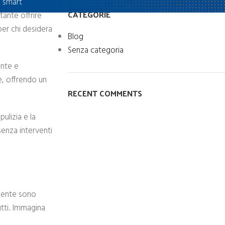
a smart
CATEGORIE
tante offrire
 per chi desidera
Blog
Senza categoria
ante e
e, offrendo un
RECENT COMMENTS
ulizia e la
senza interventi
camente sono
tti. Immagina