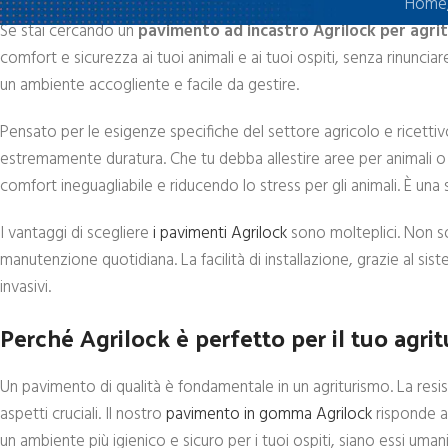
Home
Se stai cercando un
pavimento ad incastro Agrilock per agrit
comfort e sicurezza ai tuoi animali e ai tuoi ospiti, senza rinunciare
un ambiente accogliente e facile da gestire.
Pensato per le esigenze specifiche del settore agricolo e ricettivo
estremamente duratura. Che tu debba allestire aree per animali o 
comfort ineguagliabile e riducendo lo stress per gli animali. È una 
I vantaggi di scegliere
i pavimenti Agrilock
sono molteplici. Non sol
manutenzione quotidiana. La facilità di installazione, grazie al sis
invasivi.
Perché Agrilock è perfetto per il tuo agri
Un pavimento di qualità è fondamentale in un agriturismo. La resiste
aspetti cruciali. Il nostro
pavimento in gomma Agrilock
risponde a
un ambiente più igienico e sicuro per i tuoi ospiti, siano essi umani