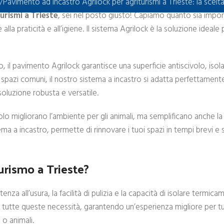
Pavimento ad incastro Agrilock per agriturismi a Trieste: la scelt
urismi a Trieste
, sei nel posto giusto! Capiamo quanto sia impor
 alla praticità e all’igiene. Il sistema Agrilock è la soluzione ideale
, il pavimento Agrilock garantisce una superficie antiscivolo, isol
spazi comuni, il nostro sistema a incastro si adatta perfettament
soluzione robusta e versatile.
o migliorano l’ambiente per gli animali, ma semplificano anche la p
tema a incastro, permette di rinnovare i tuoi spazi in tempi brevi e 
turismo a Trieste?
nza all’usura, la facilità di pulizia e la capacità di isolare termi
 tutte queste necessità, garantendo un’esperienza migliore per tu
 o animali.