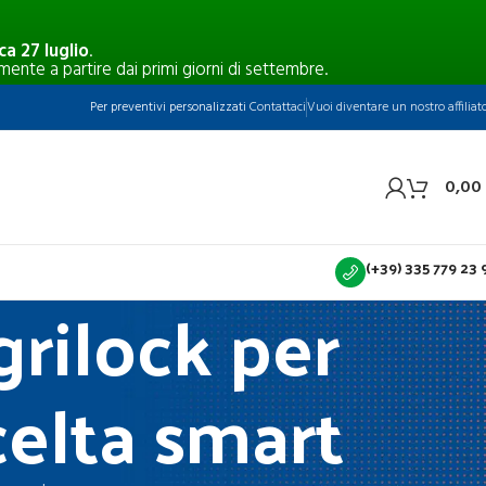
a 27 luglio
.
mente a partire dai primi giorni di settembre.
Per preventivi personalizzati
Contattaci
Vuoi diventare un nostro affiliat
0,00
(+39) 335 779 23 
rilock per
scelta smart