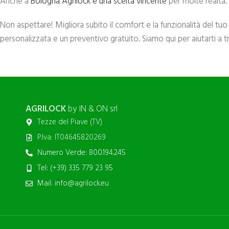
Anche a
Bologna Agrilock è una scelta vincente
per molte realtà.
Non aspettare! Migliora subito il comfort e la funzionalità del tu
personalizzata e un preventivo gratuito. Siamo qui per aiutarti a t
AGRILOCK
by IN & ON srl
Tezze del Piave (TV)
P.Iva: IT04645820269
Numero Verde: 800.194.245
Tel: (+39) 335 779 23 95
Mail: info@agrilock.eu