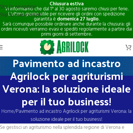
Chiusura estiva
Skip to navigation
Vi informiamo che dal 1° al 30 agosto saremo chiusi per ferie.
L'ultimo giorno utile per ricevere gli ordini con spedizione
Skip to main content
garantita è
domenica 27 luglio
.
Sarà comunque possibile ordinare anche durante la chiusura: gli
ordini ricevuti verranno evasi e spediti regolarmente a partire dai
primi giorni di settembre.
Pavimento ad incastro
Agrilock per agriturismi
Verona: la soluzione ideale
per il tuo business!
Home
Pavimento ad incastro Agrilock per agriturismi Verona: la
soluzione ideale per il tuo business!
Se gestisci un agriturismo nella splendida regione di Verona e