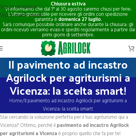
Chiusura estiva
Skip to navigation
Vi informiamo che dal 1° al 30 agosto saremo chiusi per ferie.
L'ultimo giorno utile per ricevere gli ordini con spedizione
Skip to main content
garantita è
domenica 27 luglio
.
Sarà comunque possibile ordinare anche durante la chiusura: gli
ordini ricevuti verranno evasi e spediti regolarmente a partire dai
primi giorni di settembre.
Il pavimento ad incastro
Agrilock per agriturismi a
Vicenza: la scelta smart!
Home
Il pavimento ad incastro Agrilock per agriturismi a
Vicenza: la scelta smart!
Stai cercando la soluzione perfetta per il tuo agriturismo qui a
Vicenza? Ottimo, perché il
pavimento ad incastro Agrilock
per agriturismi a Vicenza
è proprio quello che fa per te!