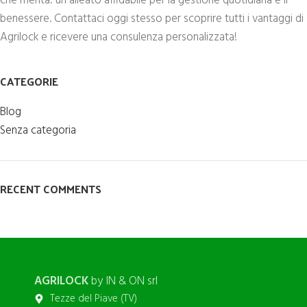
che merita: un alleato affidabile per la gestione quotidiana e il
benessere. Contattaci oggi stesso per scoprire tutti i vantaggi di
Agrilock e ricevere una consulenza personalizzata!
CATEGORIE
Blog
Senza categoria
RECENT COMMENTS
AGRILOCK
by IN & ON srl
Tezze del Piave (TV)