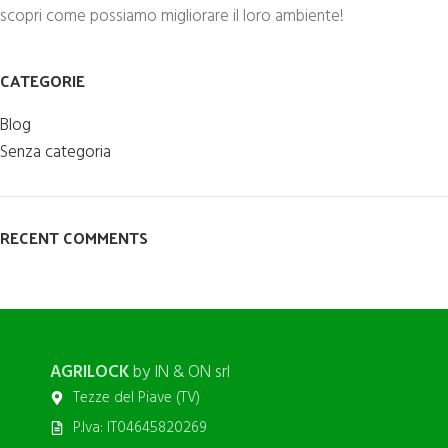
scopri come possiamo migliorare il loro ambiente!
CATEGORIE
Blog
Senza categoria
RECENT COMMENTS
AGRILOCK
by IN & ON srl
Tezze del Piave (TV)
P.Iva: IT04645820269