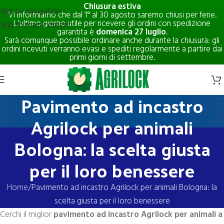
Chiusura estiva
Skip to navigation
Vi informiamo che dal 1° al 30 agosto saremo chiusi per ferie.
L'ultimo giorno utile per ricevere gli ordini con spedizione
Skip to main content
garantita è
domenica 27 luglio
.
Sarà comunque possibile ordinare anche durante la chiusura: gli
ordini ricevuti verranno evasi e spediti regolarmente a partire dai
primi giorni di settembre.
Pavimento ad incastro
Agrilock per animali
Bologna: la scelta giusta
per il loro benessere
Home
Pavimento ad incastro Agrilock per animali Bologna: la
scelta giusta per il loro benessere
Cerchi il miglior
pavimento ad incastro Agrilock per animali a