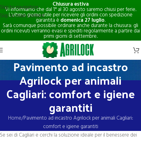
Chiusura estiva
Skip to navigation
Vi informiamo che dal 1° al 30 agosto saremo chiusi per ferie.
L'ultimo giorno utile per ricevere gli ordini con spedizione
Skip to main content
garantita è
domenica 27 luglio
.
Sarà comunque possibile ordinare anche durante la chiusura: gli
ordini ricevuti verranno evasi e spediti regolarmente a partire dai
primi giorni di settembre.
Pavimento ad incastro
Agrilock per animali
Cagliari: comfort e igiene
garantiti
Home
Pavimento ad incastro Agrilock per animali Cagliari:
comfort e igiene garantiti
Se sei di Cagliari e cerchi la soluzione ideale per il benessere dei