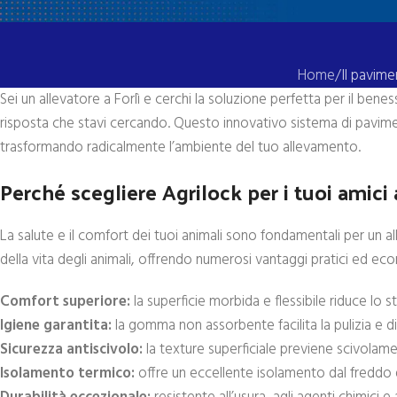
Home
Il pavime
Sei un allevatore a Forlì e cerchi la soluzione perfetta per il benes
risposta che stavi cercando. Questo innovativo sistema di pavim
trasformando radicalmente l’ambiente del tuo allevamento.
Perché scegliere Agrilock per i tuoi amici
La salute e il comfort dei tuoi animali sono fondamentali per un a
della vita degli animali, offrendo numerosi vantaggi pratici ed eco
Comfort superiore:
la superficie morbida e flessibile riduce lo s
Igiene garantita:
la gomma non assorbente facilita la pulizia e di
Sicurezza antiscivolo:
la texture superficiale previene scivolamen
Isolamento termico:
offre un eccellente isolamento dal freddo 