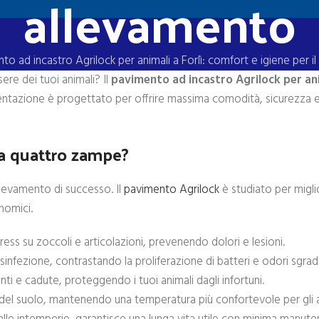
allevamento
nto ad incastro Agrilock per animali a Forlì: comfort e igiene per i
sere dei tuoi animali? Il
pavimento ad incastro Agrilock per ani
entazione è progettato per offrire massima comodità, sicurezza e
 a quattro zampe?
llevamento di successo. Il
pavimento Agrilock
è studiato per miglio
nomici.
tress su zoccoli e articolazioni, prevenendo dolori e lesioni.
sinfezione, contrastando la proliferazione di batteri e odori sgrad
ti e cadute, proteggendo i tuoi animali dagli infortuni.
del suolo, mantenendo una temperatura più confortevole per gli a