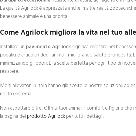
Durabilità eccezionale:
resistente all’usura, agli agenti chimici 
La qualità Agrilock è apprezzata anche in altre realtà zootecniche
benessere animale è una priorità.
Come Agrilock migliora la vita nel tuo all
Installare un
pavimento Agrilock
significa investire nel benesser
podalici e articolari degli animali, migliorando salute e longevità
minimizzando gli odori. È la scelta perfetta per ogni tipo di ricov
resistere.
Molti allevatori in Italia hanno già scelto le nostre soluzioni, ad 
nostro sistema.
Non aspettare oltre! Offri ai tuoi animali il comfort e l’igiene ch
la pagina del
prodotto Agrilock
per tutti i dettagli.