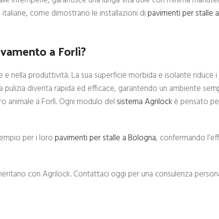
e alle intemperie, garantisce una lunga vita utile con minima manute
 italiane, come dimostrano le installazioni di
pavimenti per stalle
evamento a Forlì?
e e nella produttività. La sua superficie morbida e isolante riduce 
. La pulizia diventa rapida ed efficace, garantendo un ambiente sem
ero animale a Forlì. Ogni modulo del
sistema Agrilock
è pensato per
esempio per i loro
pavimenti per stalle a Bologna
, confermando l’eff
e meritano con Agrilock. Contattaci oggi per una consulenza persona