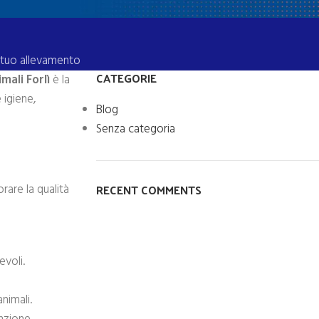
l tuo allevamento
CATEGORIE
mali Forlì
è la
 igiene,
Blog
Senza categoria
RECENT COMMENTS
rare la qualità
evoli.
nimali.