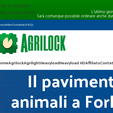
Skip to navigation
L'ultimo gio
Skip to main content
Sarà comunque possibile ordinare anche durant
ewsletter
Contattaci
FAQs
Home
Agrilock
Agrilight
Heavyload
Heavyload HD
Affiliato
Contat
Il paviment
animali a Forl