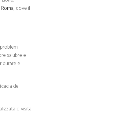
nzione.
 a Roma
, dove il
i problemi
pre salubre e
 durare e
icacia del
lizzata o visita