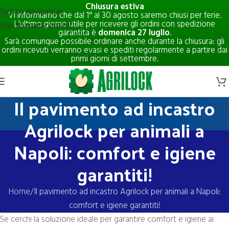
Chiusura estiva
Skip to navigation
Vi informiamo che dal 1° al 30 agosto saremo chiusi per ferie.
L'ultimo giorno utile per ricevere gli ordini con spedizione
Skip to main content
garantita è
domenica 27 luglio
.
Sarà comunque possibile ordinare anche durante la chiusura: gli
ordini ricevuti verranno evasi e spediti regolarmente a partire dai
primi giorni di settembre.
Il pavimento ad incastro
Agrilock per animali a
Napoli: comfort e igiene
garantiti!
Home
Il pavimento ad incastro Agrilock per animali a Napoli:
comfort e igiene garantiti!
Se cerchi la soluzione ideale per garantire comfort e igiene ai