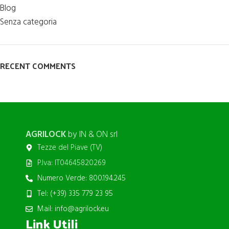
Blog
Senza categoria
RECENT COMMENTS
AGRILOCK
by IN & ON srl
Tezze del Piave (TV)
P.Iva: IT04645820269
Numero Verde: 800.194.245
Tel: (+39) 335 779 23 95
Mail: info@agrilock.eu
Link Utili