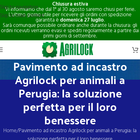
Chiusura estiva
Skip to navigation
Vi informiamo che dal 1° al 30 agosto saremo chiusi per ferie.
L'ultimo giorno utile per ricevere gli ordini con spedizione
Skip to main content
garantita è
domenica 27 luglio
.
Sarà comunque possibile ordinare anche durante la chiusura: gli
ordini ricevuti verranno evasi e spediti regolarmente a partire dai
primi giorni di settembre.
Pavimento ad incastro
Agrilock per animali a
Perugia: la soluzione
perfetta per il loro
benessere
Home
Pavimento ad incastro Agrilock per animali a Perugia: la
soluzione perfetta per il loro benessere