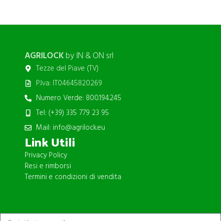
AGRILOCK
by IN & ON srl
Tezze del Piave (TV)
P.Iva: IT04645820269
Numero Verde: 800.194.245
Tel: (+39) 335 779 23 95
Mail: info@agrilock.eu
Link Utili
Privacy Policy
Resi e rimborsi
Termini e condizioni di vendita
ISCRIVITI ALLA NEWSLETTER