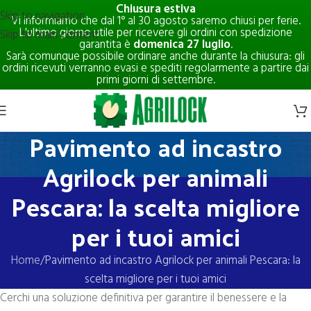
Chiusura estiva
Skip to navigation
Vi informiamo che dal 1° al 30 agosto saremo chiusi per ferie.
L'ultimo giorno utile per ricevere gli ordini con spedizione
Skip to main content
garantita è
domenica 27 luglio
.
Sarà comunque possibile ordinare anche durante la chiusura: gli
ordini ricevuti verranno evasi e spediti regolarmente a partire dai
primi giorni di settembre.
Pavimento ad incastro
Agrilock per animali
Pescara: la scelta migliore
per i tuoi amici
Home
Pavimento ad incastro Agrilock per animali Pescara: la
scelta migliore per i tuoi amici
Cerchi una soluzione definitiva per garantire il benessere e la