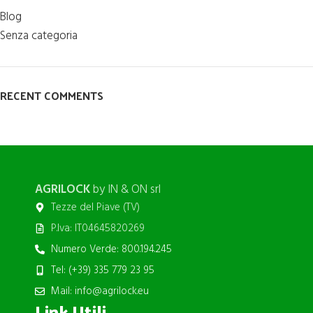
Blog
Senza categoria
RECENT COMMENTS
AGRILOCK
by IN & ON srl
Tezze del Piave (TV)
P.Iva: IT04645820269
Numero Verde: 800.194.245
Tel: (+39) 335 779 23 95
Mail: info@agrilock.eu
Link Utili