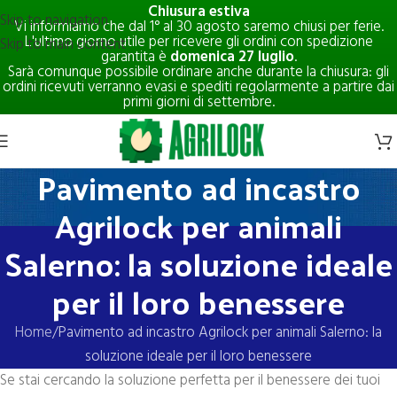
Chiusura estiva
Skip to navigation
Vi informiamo che dal 1° al 30 agosto saremo chiusi per ferie.
L'ultimo giorno utile per ricevere gli ordini con spedizione
Skip to main content
garantita è
domenica 27 luglio
.
Sarà comunque possibile ordinare anche durante la chiusura: gli
ordini ricevuti verranno evasi e spediti regolarmente a partire dai
primi giorni di settembre.
Pavimento ad incastro
Agrilock per animali
Salerno: la soluzione ideale
per il loro benessere
Home
Pavimento ad incastro Agrilock per animali Salerno: la
soluzione ideale per il loro benessere
Se stai cercando la soluzione perfetta per il benessere dei tuoi