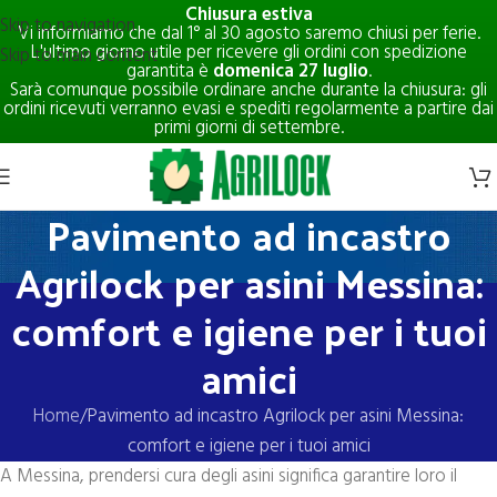
Chiusura estiva
Skip to navigation
Vi informiamo che dal 1° al 30 agosto saremo chiusi per ferie.
L'ultimo giorno utile per ricevere gli ordini con spedizione
Skip to main content
garantita è
domenica 27 luglio
.
Sarà comunque possibile ordinare anche durante la chiusura: gli
ordini ricevuti verranno evasi e spediti regolarmente a partire dai
primi giorni di settembre.
Pavimento ad incastro
Agrilock per asini Messina:
comfort e igiene per i tuoi
amici
Home
Pavimento ad incastro Agrilock per asini Messina:
comfort e igiene per i tuoi amici
A Messina, prendersi cura degli asini significa garantire loro il