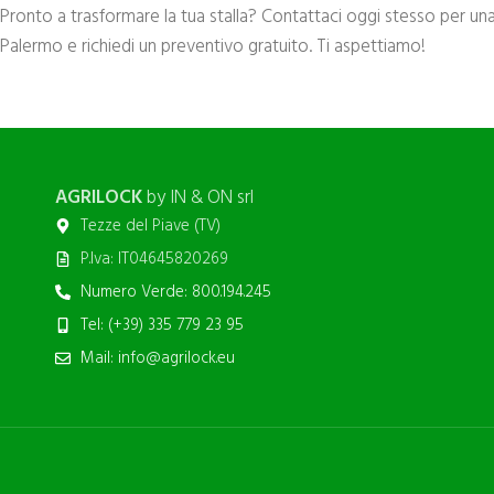
Pronto a trasformare la tua stalla? Contattaci oggi stesso per un
Palermo e richiedi un preventivo gratuito. Ti aspettiamo!
AGRILOCK
by IN & ON srl
Tezze del Piave (TV)
P.Iva: IT04645820269
Numero Verde: 800.194.245
Tel: (+39) 335 779 23 95
Mail: info@agrilock.eu