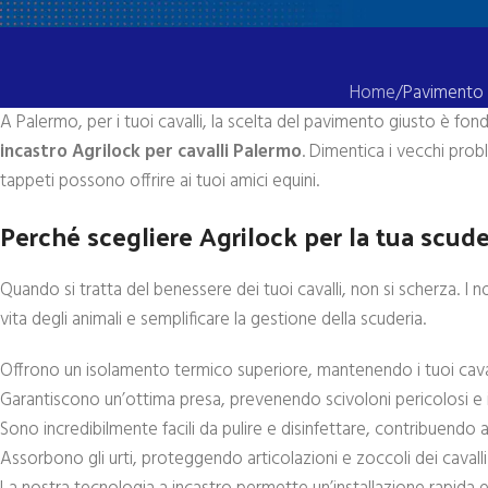
Home
Pavimento a
A Palermo, per i tuoi cavalli, la scelta del pavimento giusto è fon
incastro Agrilock per cavalli Palermo
. Dimentica i vecchi probl
tappeti possono offrire ai tuoi amici equini.
Perché scegliere Agrilock per la tua scud
Quando si tratta del benessere dei tuoi cavalli, non si scherza. I 
vita degli animali e semplificare la gestione della scuderia.
Offrono un isolamento termico superiore, mantenendo i tuoi cavalli
Garantiscono un’ottima presa, prevenendo scivoloni pericolosi e i
Sono incredibilmente facili da pulire e disinfettare, contribuendo 
Assorbono gli urti, proteggendo articolazioni e zoccoli dei cavall