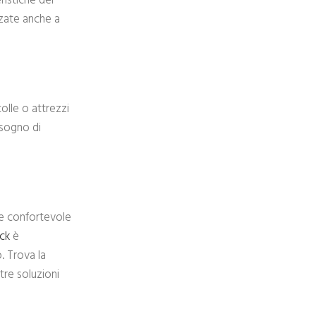
ristiche del
zzate anche a
olle o attrezzi
isogno di
nte confortevole
ck
è
. Trova la
tre soluzioni