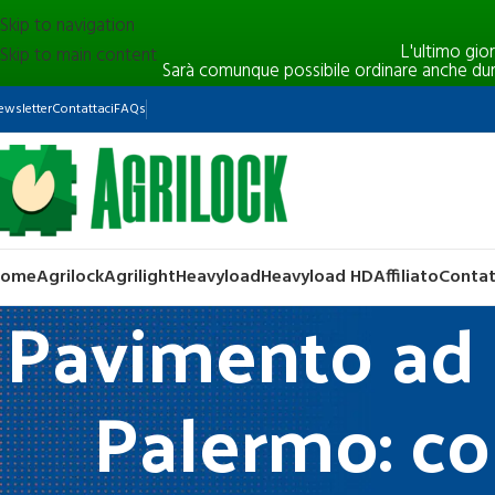
Skip to navigation
L'ultimo gio
Skip to main content
Sarà comunque possibile ordinare anche durant
ewsletter
Contattaci
FAQs
Home
Agrilock
Agrilight
Heavyload
Heavyload HD
Affiliato
Contat
Pavimento ad i
Palermo: com