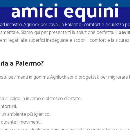
amici equini
d incastro Agrilock per cavalli a Palermo: comfort e sicurezza per 
damentale. Siamo qui per presentarti la soluzione perfetta: il
pavi
emi legati alle superfici inadeguate e scopri il comfort e la sicurez
eria a Palermo?
nostri pavimenti in gomma Agrilock sono progettati per migliorare l
 al caldo in inverno e al fresco d’estate.
nfortuni.
a un ambiente più igienico.
i durante i movimenti.