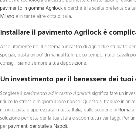
La nostra tecnologia a incastro permette un’installazione rapida e s
pavimento in gomma Agrilock
e perché è la scelta preferita da t
Milano
e in tante altre città d’Italia.
Installare il pavimento Agrilock è complic
Assolutamente no! Il sistema a incastro di Agrilock è studiato p
speciali, basta un po’ di manualità. In poco tempo, i tuoi cavalli
consigli, siamo sempre a tua disposizione.
Un investimento per il benessere dei tuoi 
Scegliere il
pavimento ad incastro Agrilock
significa fare un inve
riduce lo stress e migliora il loro riposo. Questo si traduce in anim
riconosciuta e apprezzata in tutta Italia, dalle scuderie di
Roma
a 
soluzione perfetta per la tua stalla e scopri tutti i vantaggi. Per
per
pavimenti per stalle a Napoli
.