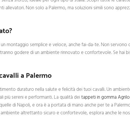
enza sforzo, ideale per ogni tipo di stalla. Scopri tutte le caratte
anti allevatori. Non solo a Palermo, ma soluzioni simili sono appre
ato?
er un montaggio semplice e veloce, anche fai-da-te. Non servono c
 potranno godere di un ambiente rinnovato e confortevole. Se hai b
cavalli a Palermo
stimento duraturo nella salute e felicità dei tuoi cavalli. Un ambie
ali più sereni e performanti. La qualità dei
tappeti in gomma Agrilo
quelle di Napoli, e ora è a portata di mano anche per te a Palermo
 un ambiente altrettanto sicuro e confortevole, esplora anche le nos