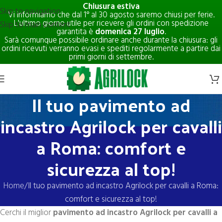
Chiusura estiva
Skip to navigation
Vi informiamo che dal 1° al 30 agosto saremo chiusi per ferie.
L'ultimo giorno utile per ricevere gli ordini con spedizione
Skip to main content
garantita è
domenica 27 luglio
.
Sarà comunque possibile ordinare anche durante la chiusura: gli
ordini ricevuti verranno evasi e spediti regolarmente a partire dai
primi giorni di settembre.
Il tuo pavimento ad
incastro Agrilock per cavalli
a Roma: comfort e
sicurezza al top!
Home
Il tuo pavimento ad incastro Agrilock per cavalli a Roma:
comfort e sicurezza al top!
Cerchi il miglior
pavimento ad incastro Agrilock per cavalli a