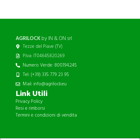
AGRILOCK
by IN & ON srl
Tezze del Piave (TV)
P.Iva: IT04645820269
Numero Verde: 800.194.245
Tel: (+39) 335 779 23 95
Mail: info@agrilock.eu
Link Utili
Privacy Policy
Resi e rimborsi
Termini e condizioni di vendita
ISCRIVITI ALLA NEWSLETTER