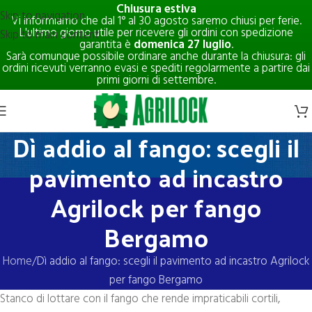
Chiusura estiva
Skip to navigation
Vi informiamo che dal 1° al 30 agosto saremo chiusi per ferie.
L'ultimo giorno utile per ricevere gli ordini con spedizione
Skip to main content
garantita è
domenica 27 luglio
.
Sarà comunque possibile ordinare anche durante la chiusura: gli
ordini ricevuti verranno evasi e spediti regolarmente a partire dai
primi giorni di settembre.
Dì addio al fango: scegli il
pavimento ad incastro
Agrilock per fango
Bergamo
Home
Dì addio al fango: scegli il pavimento ad incastro Agrilock
per fango Bergamo
Stanco di lottare con il fango che rende impraticabili cortili,