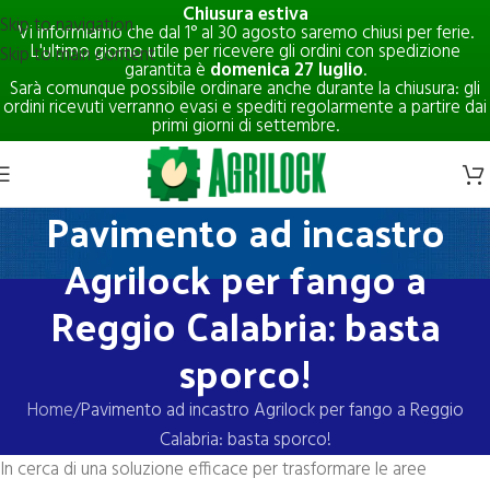
Chiusura estiva
Skip to navigation
Vi informiamo che dal 1° al 30 agosto saremo chiusi per ferie.
L'ultimo giorno utile per ricevere gli ordini con spedizione
Skip to main content
garantita è
domenica 27 luglio
.
Sarà comunque possibile ordinare anche durante la chiusura: gli
ordini ricevuti verranno evasi e spediti regolarmente a partire dai
primi giorni di settembre.
Pavimento ad incastro
Agrilock per fango a
Reggio Calabria: basta
sporco!
Home
Pavimento ad incastro Agrilock per fango a Reggio
Calabria: basta sporco!
In cerca di una soluzione efficace per trasformare le aree