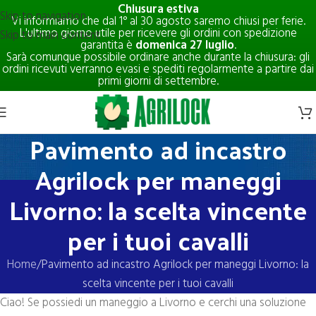
Chiusura estiva
Skip to navigation
Vi informiamo che dal 1° al 30 agosto saremo chiusi per ferie.
L'ultimo giorno utile per ricevere gli ordini con spedizione
Skip to main content
garantita è
domenica 27 luglio
.
Sarà comunque possibile ordinare anche durante la chiusura: gli
ordini ricevuti verranno evasi e spediti regolarmente a partire dai
primi giorni di settembre.
Pavimento ad incastro
Agrilock per maneggi
Livorno: la scelta vincente
per i tuoi cavalli
Home
Pavimento ad incastro Agrilock per maneggi Livorno: la
scelta vincente per i tuoi cavalli
Ciao! Se possiedi un maneggio a Livorno e cerchi una soluzione