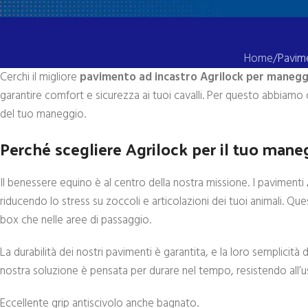
Home
Pavime
Cerchi il migliore
pavimento ad incastro Agrilock per maneg
garantire comfort e sicurezza ai tuoi cavalli. Per questo abbiamo
del tuo maneggio.
Perché scegliere Agrilock per il tuo man
Il benessere equino è al centro della nostra missione. I pavimenti
riducendo lo stress su zoccoli e articolazioni dei tuoi animali. Que
box che nelle aree di passaggio.
La durabilità dei nostri pavimenti è garantita, e la loro semplicità
nostra soluzione è pensata per durare nel tempo, resistendo all’u
Eccellente grip antiscivolo anche bagnato.