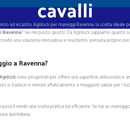
cavalli
nto ad incastro Agrilock per maneggi Ravenna: la scelta ideale per 
gi Ravenna
? Sei nel posto giusto! Da Agrilock sappiamo quanto s
 creato una soluzione innovativa e resistente, pensata proprio per
eggio a Ravenna?
Agrilock
sono progettati per offrire una superficie antiscivolo e 
sto si traduce in minore affaticamento e maggiore salute per i tuoi c
 di posa li rende una scelta pratica ed efficiente. Se hai un maneggi
sura quotidiana.