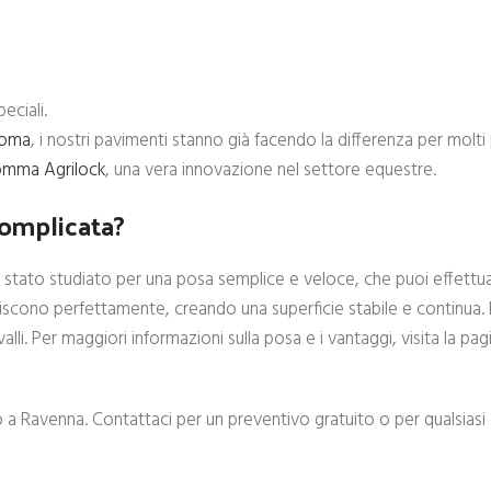
eciali.
oma
, i nostri pavimenti stanno già facendo la differenza per molti 
omma Agrilock
, una vera innovazione nel settore equestre.
complicata?
è stato studiato per una posa semplice e veloce, che puoi effettu
niscono perfettamente, creando una superficie stabile e continua. 
li. Per maggiori informazioni sulla posa e i vantaggi, visita la pag
o a Ravenna. Contattaci per un preventivo gratuito o per qualsias