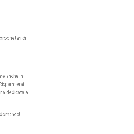
proprietari di
are anche in
Risparmierai
ina dedicata al
i domanda!