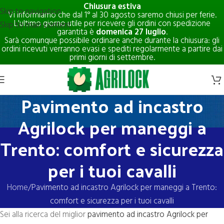
Chiusura estiva
Skip to navigation
Vi informiamo che dal 1° al 30 agosto saremo chiusi per ferie.
L'ultimo giorno utile per ricevere gli ordini con spedizione
Skip to main content
garantita è
domenica 27 luglio
.
Sarà comunque possibile ordinare anche durante la chiusura: gli
ordini ricevuti verranno evasi e spediti regolarmente a partire dai
primi giorni di settembre.
Pavimento ad incastro
Agrilock per maneggi a
Trento: comfort e sicurezza
per i tuoi cavalli
Home
Pavimento ad incastro Agrilock per maneggi a Trento:
comfort e sicurezza per i tuoi cavalli
Sei alla ricerca del miglior
pavimento ad incastro Agrilock per