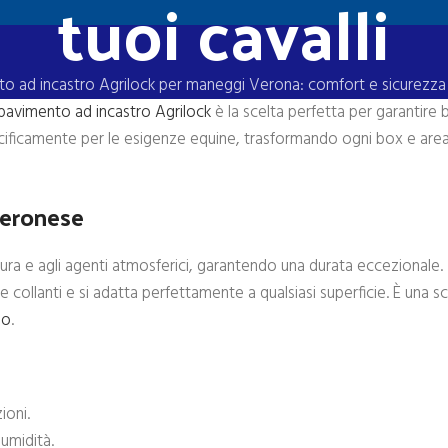
tuoi cavalli
o ad incastro Agrilock per maneggi Verona: comfort e sicurezza pe
pavimento ad incastro Agrilock
è la scelta perfetta per garantire
cificamente per le esigenze equine, trasformando ogni box e area 
veronese
a e agli agenti atmosferici, garantendo una durata eccezionale. In
collanti e si adatta perfettamente a qualsiasi superficie. È una sc
io
.
ioni.
umidità.