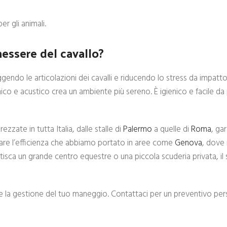
r gli animali.
nessere del cavallo?
ndo le articolazioni dei cavalli e riducendo lo stress da impatto
ico e acustico crea un ambiente più sereno. È igienico e facile da 
zate in tutta Italia, dalle stalle di
Palermo
a quelle di
Roma
, ga
care l’efficienza che abbiamo portato in aree come
Genova
, dove 
stisca un grande centro equestre o una piccola scuderia privata, il
lli e la gestione del tuo maneggio. Contattaci per un preventivo pe