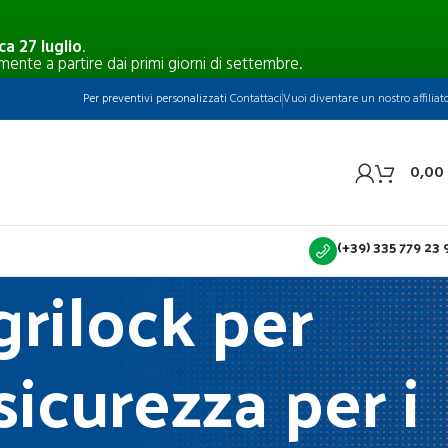
a 27 luglio
.
mente a partire dai primi giorni di settembre.
Per preventivi personalizzati
Contattaci
Vuoi diventare un nostro affiliat
0,00
(+39) 335 779 23 
rilock per
icurezza per i