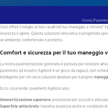
Home
Paviment
Vuoi offrire il meglio ai tuoi cavalli nel tuo maneggio a Verona? Il
sicurezza e igiene. Questa soluzione innovativa è progettata spe
un ambiente confortevole e protetto.
Comfort e sicurezza per il tuo maneggio 
La nostra pavimentazione gommata è pensata per resistere all’usur
pavimento ad incastro Agrilock è un gioco da ragazzi, non richiede 
intelligente per chi cerca soluzioni durature per il proprio
manegg
Ecco cosa rende i pavimenti Agrilock unici:
Ammortizzazione superiore:
protezione per zoccoli e articolaz
Superficie antiscivolo:
massima sicurezza anche in condizioni di 