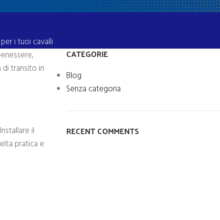
r i tuoi cavalli
CATEGORIE
 benessere,
di transito in
Blog
Senza categoria
RECENT COMMENTS
stallare il
elta pratica e