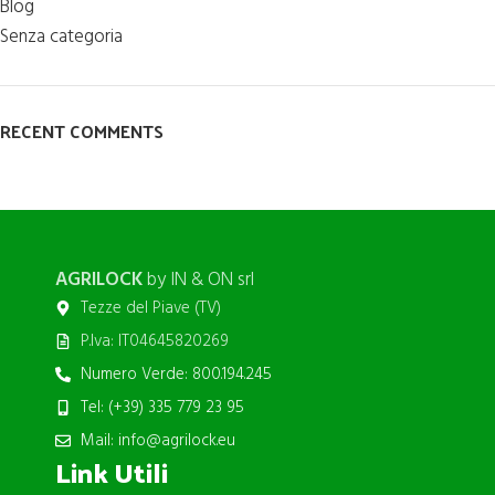
Blog
Senza categoria
RECENT COMMENTS
AGRILOCK
by IN & ON srl
Tezze del Piave (TV)
P.Iva: IT04645820269
Numero Verde: 800.194.245
Tel: (+39) 335 779 23 95
Mail: info@agrilock.eu
Link Utili