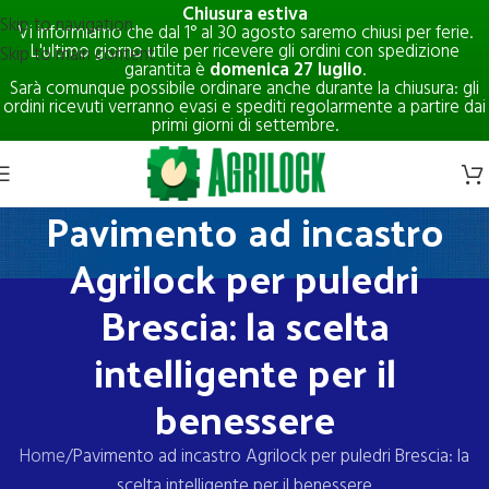
Chiusura estiva
Skip to navigation
Vi informiamo che dal 1° al 30 agosto saremo chiusi per ferie.
L'ultimo giorno utile per ricevere gli ordini con spedizione
Skip to main content
garantita è
domenica 27 luglio
.
Sarà comunque possibile ordinare anche durante la chiusura: gli
ordini ricevuti verranno evasi e spediti regolarmente a partire dai
primi giorni di settembre.
Pavimento ad incastro
Agrilock per puledri
Brescia: la scelta
intelligente per il
benessere
Home
Pavimento ad incastro Agrilock per puledri Brescia: la
scelta intelligente per il benessere