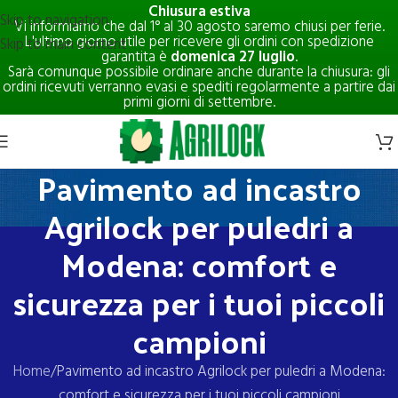
Chiusura estiva
Skip to navigation
Vi informiamo che dal 1° al 30 agosto saremo chiusi per ferie.
L'ultimo giorno utile per ricevere gli ordini con spedizione
Skip to main content
garantita è
domenica 27 luglio
.
Sarà comunque possibile ordinare anche durante la chiusura: gli
ordini ricevuti verranno evasi e spediti regolarmente a partire dai
primi giorni di settembre.
Pavimento ad incastro
Agrilock per puledri a
Modena: comfort e
sicurezza per i tuoi piccoli
campioni
Home
Pavimento ad incastro Agrilock per puledri a Modena:
comfort e sicurezza per i tuoi piccoli campioni