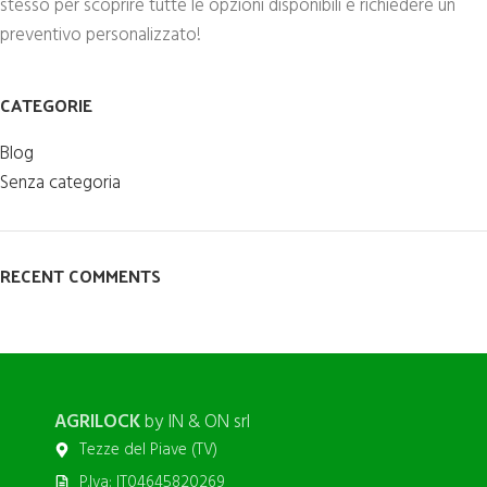
stesso per scoprire tutte le opzioni disponibili e richiedere un
preventivo personalizzato!
CATEGORIE
Blog
Senza categoria
RECENT COMMENTS
AGRILOCK
by IN & ON srl
Tezze del Piave (TV)
P.Iva: IT04645820269