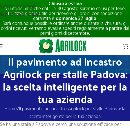
Chiusura estiva
Skip to navigation
Vi informiamo che dal 1° al 30 agosto saremo chiusi per ferie.
L'ultimo giorno utile per ricevere gli ordini con spedizione
Skip to main content
garantita è
domenica 27 luglio
.
Sarà comunque possibile ordinare anche durante la chiusura: gli
ordini ricevuti verranno evasi e spediti regolarmente a partire dai
primi giorni di settembre.
Il pavimento ad incastro
Agrilock per stalle Padova:
la scelta intelligente per la
tua azienda
Home
Il pavimento ad incastro Agrilock per stalle Padova: la
scelta intelligente per la tua azienda
Se hai una stalla a Padova e cerchi una soluzione efficace per