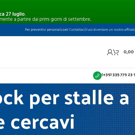
a 27 luglio
.
mente a partire dai primi giorni di settembre.
Per preventivi personalizzati
Contattaci
Vuoi diventare un nostro affiliat
0,00
(+39) 335 779 23 
ck per stalle a
e cercavi