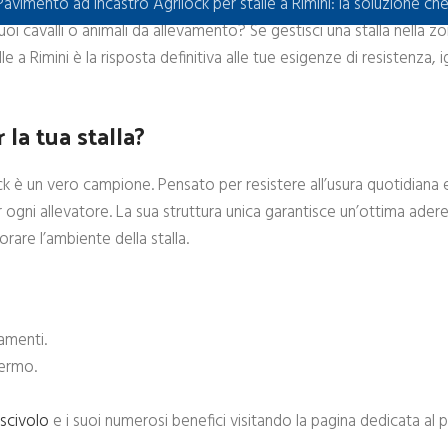
Pavimento ad incastro Agrilock per stalle a Rimini: la soluzione ch
i cavalli o animali da allevamento? Se gestisci una stalla nella zon
 a Rimini è la risposta definitiva alle tue esigenze di resistenza, ig
la tua stalla?
ck è un vero campione. Pensato per resistere all’usura quotidiana e 
ogni allevatore. La sua struttura unica garantisce un’ottima ader
orare l’ambiente della stalla.
lamenti.
fermo.
scivolo
e i suoi numerosi benefici visitando la pagina dedicata al p