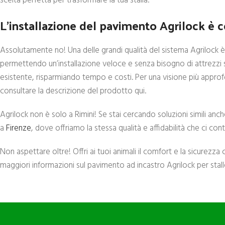
scelta perfetta per trasformare la tua stalla.
L’installazione del pavimento Agrilock è 
Assolutamente no! Una delle grandi qualità del sistema Agrilock è la
permettendo un’installazione veloce e senza bisogno di attrezzi s
esistente, risparmiando tempo e costi. Per una visione più appro
consultare la descrizione del prodotto qui.
Agrilock non è solo a Rimini! Se stai cercando soluzioni simili anche
a
Firenze
, dove offriamo la stessa qualità e affidabilità che ci con
Non aspettare oltre! Offri ai tuoi animali il comfort e la sicurezza
maggiori informazioni sul pavimento ad incastro Agrilock per stalle