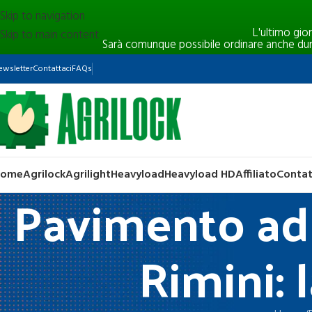
Skip to navigation
L'ultimo gio
Skip to main content
Sarà comunque possibile ordinare anche durant
ewsletter
Contattaci
FAQs
Home
Agrilock
Agrilight
Heavyload
Heavyload HD
Affiliato
Contat
Pavimento ad i
Rimini: 