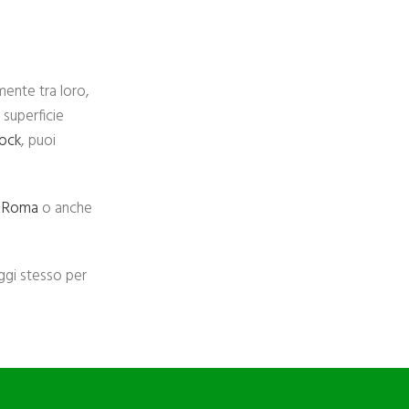
mente tra loro,
 superficie
lock
, puoi
a
Roma
o anche
oggi stesso per