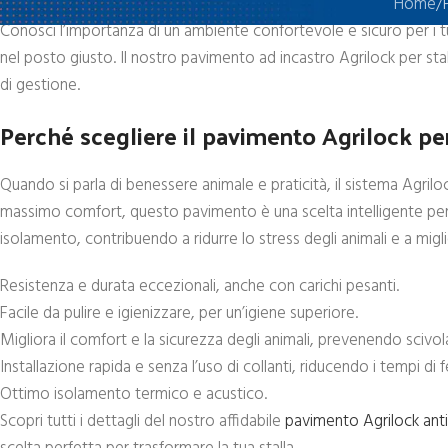
Home
Conosci l’importanza di un ambiente confortevole e sicuro per i tuo
nel posto giusto. Il nostro pavimento ad incastro Agrilock per stalle
di gestione.
Perché scegliere il pavimento Agrilock per 
Quando si parla di benessere animale e praticità, il sistema Agrilo
massimo comfort, questo pavimento è una scelta intelligente per 
isolamento, contribuendo a ridurre lo stress degli animali e a migli
Resistenza e durata eccezionali, anche con carichi pesanti.
Facile da pulire e igienizzare, per un’igiene superiore.
Migliora il comfort e la sicurezza degli animali, prevenendo scivo
Installazione rapida e senza l’uso di collanti, riducendo i tempi di 
Ottimo isolamento termico e acustico.
Scopri tutti i dettagli del nostro affidabile
pavimento Agrilock anti