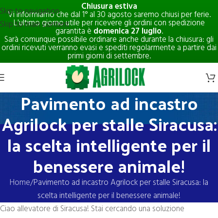
Chiusura estiva
Skip to navigation
Vi informiamo che dal 1° al 30 agosto saremo chiusi per ferie.
L'ultimo giorno utile per ricevere gli ordini con spedizione
Skip to main content
garantita è
domenica 27 luglio
.
Sarà comunque possibile ordinare anche durante la chiusura: gli
ordini ricevuti verranno evasi e spediti regolarmente a partire dai
primi giorni di settembre.
Pavimento ad incastro
Agrilock per stalle Siracusa:
la scelta intelligente per il
benessere animale!
Home
Pavimento ad incastro Agrilock per stalle Siracusa: la
scelta intelligente per il benessere animale!
Ciao allevatore di Siracusa! Stai cercando una soluzione