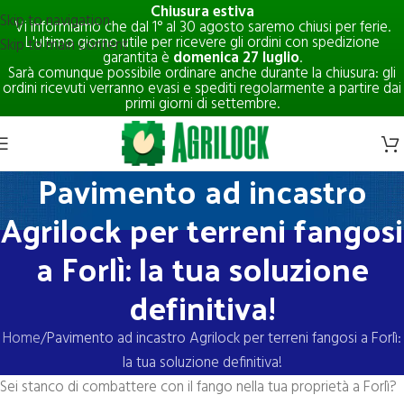
Chiusura estiva
Skip to navigation
Vi informiamo che dal 1° al 30 agosto saremo chiusi per ferie.
L'ultimo giorno utile per ricevere gli ordini con spedizione
Skip to main content
garantita è
domenica 27 luglio
.
Sarà comunque possibile ordinare anche durante la chiusura: gli
ordini ricevuti verranno evasi e spediti regolarmente a partire dai
primi giorni di settembre.
Pavimento ad incastro
Agrilock per terreni fangosi
a Forlì: la tua soluzione
definitiva!
Home
Pavimento ad incastro Agrilock per terreni fangosi a Forlì:
la tua soluzione definitiva!
Sei stanco di combattere con il fango nella tua proprietà a Forlì?