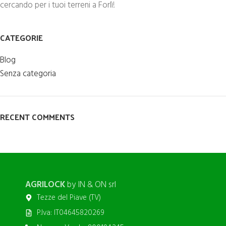
cercando per i tuoi terreni a Forlì!
CATEGORIE
Blog
Senza categoria
RECENT COMMENTS
AGRILOCK
by IN & ON srl
Tezze del Piave (TV)
P.Iva: IT04645820269