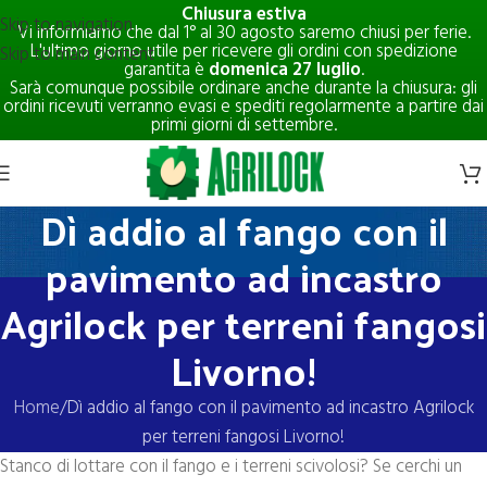
Chiusura estiva
Skip to navigation
Vi informiamo che dal 1° al 30 agosto saremo chiusi per ferie.
L'ultimo giorno utile per ricevere gli ordini con spedizione
Skip to main content
garantita è
domenica 27 luglio
.
Sarà comunque possibile ordinare anche durante la chiusura: gli
ordini ricevuti verranno evasi e spediti regolarmente a partire dai
primi giorni di settembre.
Dì addio al fango con il
pavimento ad incastro
Agrilock per terreni fangosi
Livorno!
Home
Dì addio al fango con il pavimento ad incastro Agrilock
per terreni fangosi Livorno!
Stanco di lottare con il fango e i terreni scivolosi? Se cerchi un