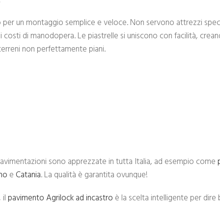
o per un montaggio semplice e veloce. Non servono attrezzi speci
i costi di manodopera. Le piastrelle si uniscono con facilità, crea
terreni non perfettamente piani.
e pavimentazioni sono apprezzate in tutta Italia, ad esempio come
mo
e
Catania
. La qualità è garantita ovunque!
 il
pavimento Agrilock ad incastro
è la scelta intelligente per dire