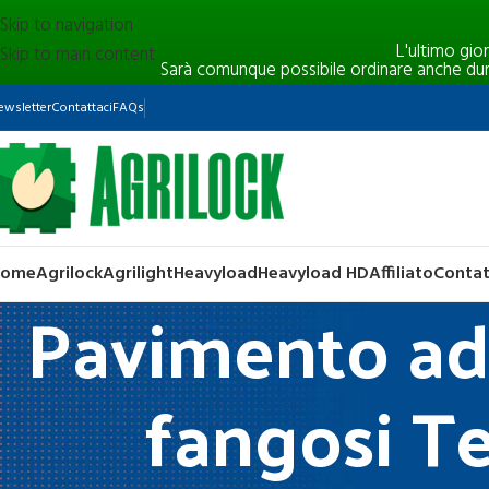
Skip to navigation
L'ultimo gio
Skip to main content
Sarà comunque possibile ordinare anche durant
ewsletter
Contattaci
FAQs
Home
Agrilock
Agrilight
Heavyload
Heavyload HD
Affiliato
Contat
Pavimento ad 
fangosi Te