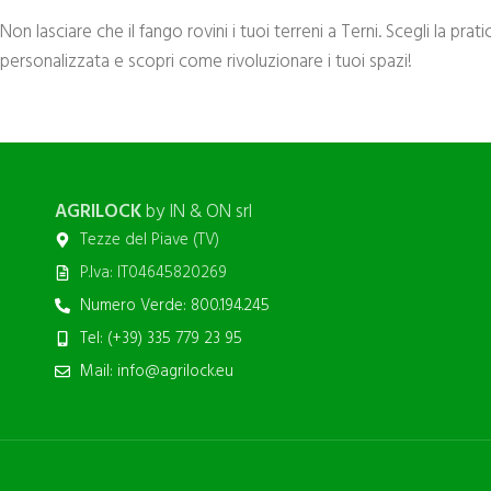
Non lasciare che il fango rovini i tuoi terreni a Terni. Scegli la pra
personalizzata e scopri come rivoluzionare i tuoi spazi!
AGRILOCK
by IN & ON srl
Tezze del Piave (TV)
P.Iva: IT04645820269
Numero Verde: 800.194.245
Tel: (+39) 335 779 23 95
Mail: info@agrilock.eu