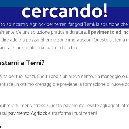
cercando!
o ad incastro Agrilock per terreni fangosi Terni: la soluzione che
almente c’è una soluzione pratica e duratura. Il
pavimento ad inc
er dire addio a pozzanghere e zone impraticabili. Questo sistema 
icura e funzionale in un batter d’occhio.
esterni a Terni?
lità dei tuoi spazi. Che tu abbia un allevamento, un maneggio o u
arantisce un ottimo drenaggio e previene la formazione di nuove z
salubre e tu meno stress. Questo pavimento resiste agli agenti atm
ù sul
pavimento Agrilock
e trasforma i tuoi terreni!
?