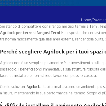
Home
Paviment
Sei stanco di combattere con il fango nei tuoi terreni a Terni? Fin
Agrilock per terreni fangosi Terni
è la risposta che cercavi p
trasforma radicalmente qualsiasi area esterna, rendendola pulita, s
Perché scegliere Agrilock per i tuoi spazi 
Agrilock non è un semplice pavimento; è un investimento sulla qua
passaggio, i benefici sono immediati. La sua struttura robusta g
facile da installare e non richiede lavori complessi o costosi.
Con le soluzioni
Agrilock
, i tuoi animali avranno un ambiente più 
all’usura, mantenendo le sue performance nel tempo. Scopri di pi
È difficile installare il pavimento Agrilock