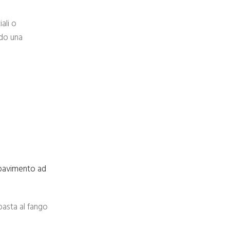
ali o
ndo una
pavimento ad
 basta al fango