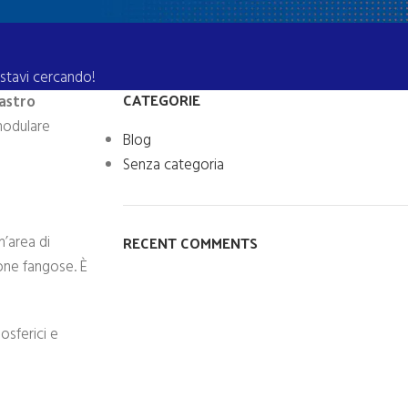
 stavi cercando!
CATEGORIE
astro
modulare
Blog
Senza categoria
RECENT COMMENTS
n’area di
one fangose. È
osferici e