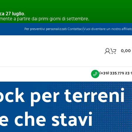
a 27 luglio
.
mente a partire dai primi giorni di settembre.
Per preventivi personalizzati
Contattaci
Vuoi diventare un nostro affiliat
0,00
(+39) 335 779 23 
ck per terreni
e che stavi