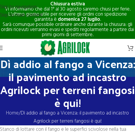
Chiusura estiva
Skip to navigation
Vi informiamo che dal 1° al 30 agosto saremo chiusi per ferie.
L'ultimo giorno utile per ricevere gli ordini con spedizione
Skip to main content
garantita è
domenica 27 luglio
.
Sarà comunque possibile ordinare anche durante la chiusura: gli
ordini ricevuti verranno evasi e spediti regolarmente a partire dai
primi giorni di settembre.
Dì addio al fango a Vicenza:
il pavimento ad incastro
Agrilock per terreni fangosi
è qui!
Home
Dì addio al fango a Vicenza: il pavimento ad incastro
Agrilock per terreni fangosi è qui!
Stanco di lottare con il fango e le superfici scivolose nella tua