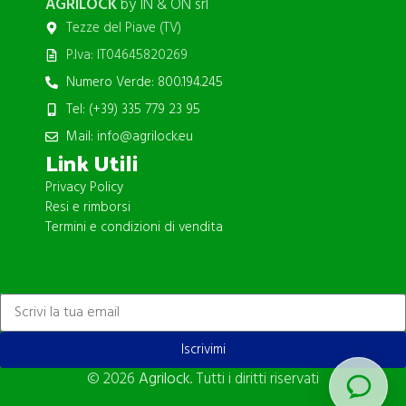
AGRILOCK
by IN & ON srl
Tezze del Piave (TV)
P.Iva: IT04645820269
Numero Verde: 800.194.245
Tel: (+39) 335 779 23 95
Mail: info@agrilock.eu
Link Utili
Privacy Policy
Resi e rimborsi
Termini e condizioni di vendita
ISCRIVITI ALLA NEWSLETTER
Iscrivimi
© 2026
Agrilock
. Tutti i diritti riservati