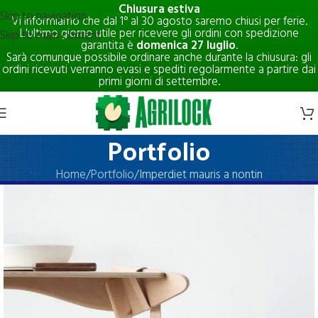
Chiusura estiva
Skip to navigation
Vi informiamo che dal 1° al 30 agosto saremo chiusi per ferie.
L'ultimo giorno utile per ricevere gli ordini con spedizione
Skip to main content
garantita è
domenica 27 luglio
.
Sarà comunque possibile ordinare anche durante la chiusura: gli
ordini ricevuti verranno evasi e spediti regolarmente a partire dai
primi giorni di settembre.
Portfolio
Home
Portfolio
Imperdiet mauris a nontin