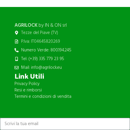
Potenti parturient parturie
Accessories
AGRILOCK
by IN & ON srl
Tezze del Piave (TV)
P.Iva: IT04645820269
Numero Verde: 800.194.245
Tel: (+39) 335 779 23 95
Mail: info@agrilock.eu
Link Utili
Privacy Policy
Resi e rimborsi
Termini e condizioni di vendita
ISCRIVITI ALLA NEWSLETTER