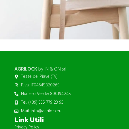
A lacus bibendum pulvinar
Furniture
AGRILOCK
by IN & ON srl
Tezze del Piave (TV)
P.Iva: IT04645820269
Numero Verde: 800.194.245
Tel: (+39) 335 779 23 95
Mail: info@agrilock.eu
Link Utili
Privacy Policy