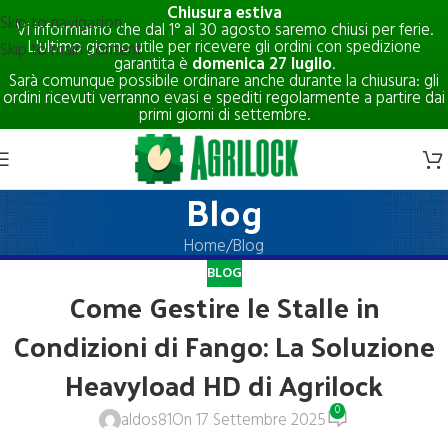
Chiusura estiva
Skip to navigation
Vi informiamo che dal 1° al 30 agosto saremo chiusi per ferie.
L'ultimo giorno utile per ricevere gli ordini con spedizione
Skip to main content
garantita è
domenica 27 luglio
.
Sarà comunque possibile ordinare anche durante la chiusura: gli
ordini ricevuti verranno evasi e spediti regolarmente a partire dai
primi giorni di settembre.
Blog
Home
Blog
BLOG
Come Gestire le Stalle in
Condizioni di Fango: La Soluzione
Heavyload HD di Agrilock
0
aldos81
On 17 Settembre 2025