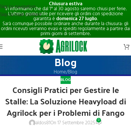
Chiusura estiva
Skip to navigation
Vi informiamo che dal 1° al 30 agosto saremo chiusi per ferie.
L'ultimo giorno utile per ricevere gli ordini con spedizione
Skip to main content
garantita è
domenica 27 luglio
.
Sarà comunque possibile ordinare anche durante la chiusura: gli
ordini ricevuti verranno evasi e spediti regolarmente a partire dai
primi giorni di settembre.
Blog
Home
Blog
BLOG
Consigli Pratici per Gestire le
Stalle: La Soluzione Heavyload di
Agrilock per i Problemi di Fango
0
aldos81
On 17 Settembre 2025