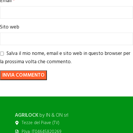
Email
*
Sito web
Salva il mio nome, email e sito web in questo browser per
la prossima volta che commento.
AGRILOCK
by IN & ON srl
Tezze del Piave (TV)
P.Iva: IT04645820269