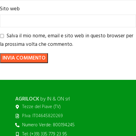
Sito web
Salva il mio nome, email e sito web in questo browser per
la prossima volta che commento.
AGRILOCK
by IN & ON srl
Tezze del Piave (TV)
P.Iva: IT04645820269
Numero Verde: 800.194.245
Tel: (+39) 335 779 23 95