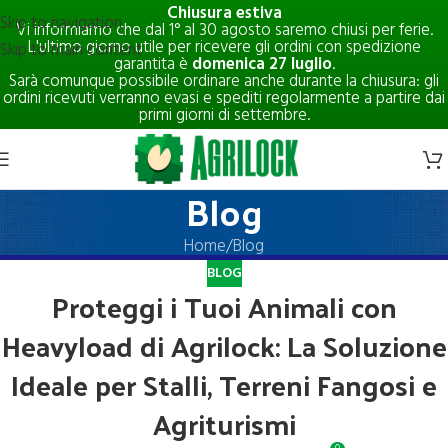
Chiusura estiva
Skip to navigation
Vi informiamo che dal 1° al 30 agosto saremo chiusi per ferie.
L'ultimo giorno utile per ricevere gli ordini con spedizione
Skip to main content
garantita è
domenica 27 luglio
.
Sarà comunque possibile ordinare anche durante la chiusura: gli
ordini ricevuti verranno evasi e spediti regolarmente a partire dai
primi giorni di settembre.
Blog
Home
Blog
BLOG
Proteggi i Tuoi Animali con
Heavyload di Agrilock: La Soluzione
Ideale per Stalli, Terreni Fangosi e
Agriturismi