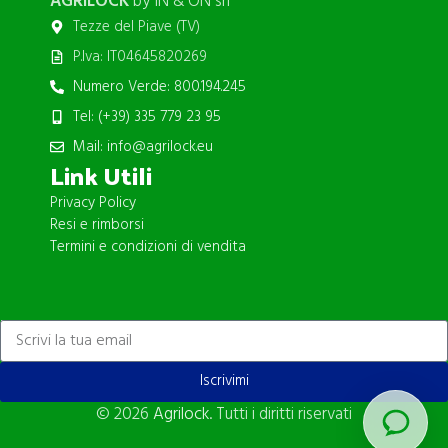
AGRILOCK
by IN & ON srl
Tezze del Piave (TV)
P.Iva: IT04645820269
Numero Verde: 800.194.245
Tel: (+39) 335 779 23 95
Mail: info@agrilock.eu
Link Utili
Privacy Policy
Resi e rimborsi
Termini e condizioni di vendita
ISCRIVITI ALLA NEWSLETTER
Iscrivimi
© 2026
Agrilock
. Tutti i diritti riservati