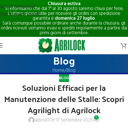
Chiusura estiva
Skip to navigation
Vi informiamo che dal 1° al 30 agosto saremo chiusi per ferie.
L'ultimo giorno utile per ricevere gli ordini con spedizione
Skip to main content
garantita è
domenica 27 luglio
.
Sarà comunque possibile ordinare anche durante la chiusura: gli
ordini ricevuti verranno evasi e spediti regolarmente a partire dai
primi giorni di settembre.
Blog
Home
Blog
BLOG
Soluzioni Efficaci per la
Manutenzione delle Stalle: Scopri
Agrilight di Agrilock
0
aldos81
On 17 Settembre 2025