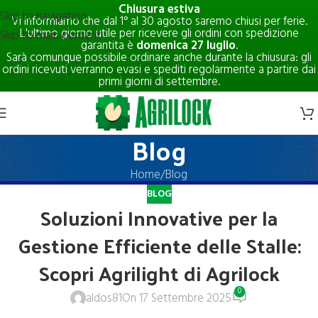
Chiusura estiva
Skip to navigation
Vi informiamo che dal 1° al 30 agosto saremo chiusi per ferie.
L'ultimo giorno utile per ricevere gli ordini con spedizione
Skip to main content
garantita è
domenica 27 luglio
.
Sarà comunque possibile ordinare anche durante la chiusura: gli
ordini ricevuti verranno evasi e spediti regolarmente a partire dai
primi giorni di settembre.
Blog
Home
Blog
BLOG
Soluzioni Innovative per la
Gestione Efficiente delle Stalle:
Scopri Agrilight di Agrilock
0
aldos81
On 17 Settembre 2025