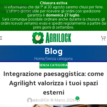
Chiusura estiva
Skip to navigation
Vi informiamo che dal 1° al 30 agosto saremo chiusi per ferie.
L'ultimo giorno utile per ricevere gli ordini con spedizione
Skip to main content
garantita è
domenica 27 luglio
.
Sarà comunque possibile ordinare anche durante la chiusura: gli
ordini ricevuti verranno evasi e spediti regolarmente a partire dai
primi giorni di settembre.
Blog
Home
Senza categoria
SENZA CATEGORIA
Integrazione paesaggistica: come
Agrilight valorizza i tuoi spazi
esterni
0
aldos81
On 18 Marzo 2026