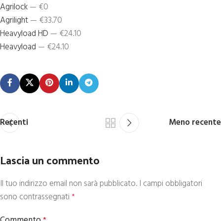
Agrilock
— €0
Agrilight
— €33.70
Heavyload HD
— €24.10
Heavyload
— €24.10
Recenti
Meno recente
Lascia un commento
Il tuo indirizzo email non sarà pubblicato.
I campi obbligatori
sono contrassegnati
*
Commento
*