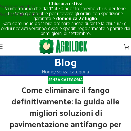
Chiusura estiva
Skip to navigation
Vi informiamo che dal 1° al 30 agosto saremo chiusi per ferie.
L'ultimo giorno utile per ricevere gli ordini con spedizione
Skip to main content
garantita è
domenica 27 luglio
.
Sarà comunque possibile ordinare anche durante la chiusura: gli
ordini ricevuti verranno evasi e spediti regolarmente a partire dai
primi giorni di settembre.
Blog
Home
Senza categoria
SENZA CATEGORIA
Come eliminare il fango
definitivamente: la guida alle
migliori soluzioni di
pavimentazione antifango per