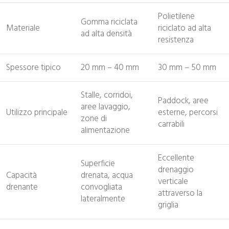
Polietilene
Gomma riciclata
Materiale
riciclato ad alta
ad alta densità
resistenza
Spessore tipico
20 mm – 40 mm
30 mm – 50 mm
Stalle, corridoi,
Paddock, aree
aree lavaggio,
Utilizzo principale
esterne, percorsi
zone di
carrabili
alimentazione
Eccellente
Superficie
drenaggio
Capacità
drenata, acqua
verticale
drenante
convogliata
attraverso la
lateralmente
griglia