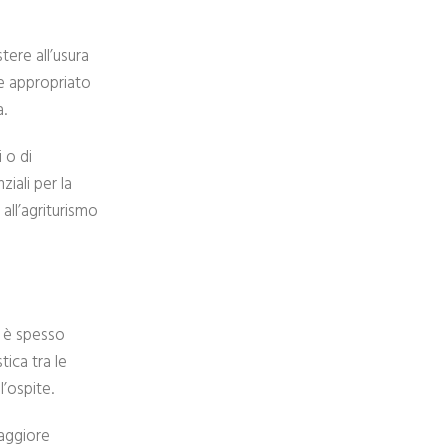
tere all’usura
te appropriato
a.
 o di
iali per la
all’agriturismo
o è spesso
tica tra le
l’ospite.
maggiore