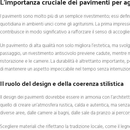
L’importanza cruciale dei pavimenti per ag
I pavimenti sono molto più di un semplice rivestimento; essi defin
quotidiana in ambienti unici come gli agriturismi. La prima impres
contribuisce in modo significativo a rafforzare il senso di accoglien
Un pavimento di alta qualità non solo migliora l’estetica, ma svolge
passaggio, un rivestimento antiscivolo previene cadute, mentre mater
ristorazione e le camere. La durabilità è altrettanto importante, 
di mantenere un aspetto impeccabile nel tempo senza interruzioni 
Il ruolo del design e della coerenza stilistica
Il design dei pavimenti dovrebbe essere in armonia con l’architettu
quello di creare un’atmosfera rustica, calda e autentica, ma senza sa
diverse aree, dalle camere ai bagni, dalle sale da pranzo ai percor
Scegliere materiali che riflettano la tradizione locale, come il le