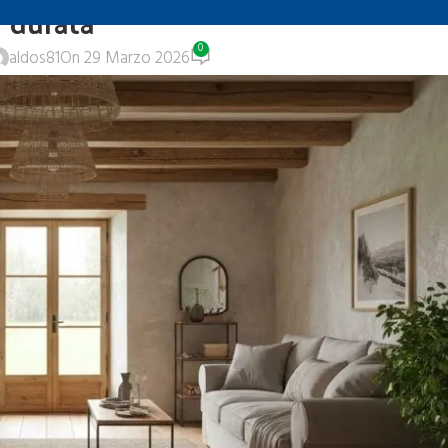
durata
0
aldos81
On 29 Marzo 2026