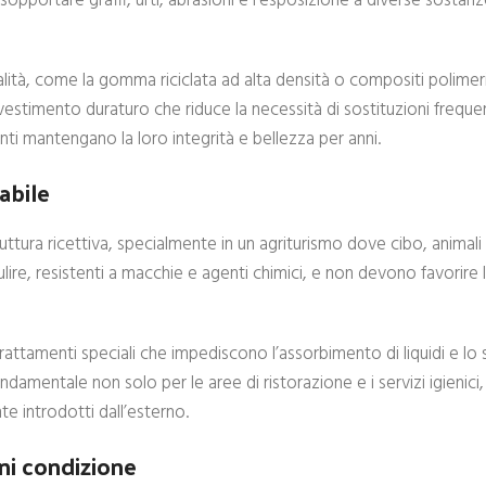
 sopportare graffi, urti, abrasioni e l’esposizione a diverse sost
alità, come la gomma riciclata ad alta densità o compositi polimeri
vestimento duraturo che riduce la necessità di sostituzioni freque
ti mantengano la loro integrità e bellezza per anni.
abile
truttura ricettiva, specialmente in un agriturismo dove cibo, animal
lire, resistenti a macchie e agenti chimici, e non devono favorire 
rattamenti speciali che impediscono l’assorbimento di liquidi e lo
ondamentale non solo per le aree di ristorazione e i servizi igienic
e introdotti dall’esterno.
gni condizione