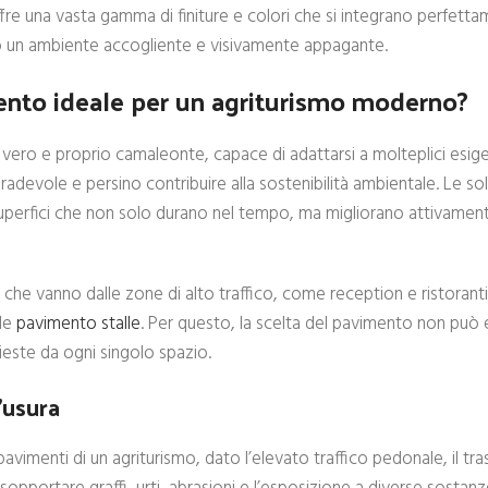
fre una vasta gamma di finiture e colori che si integrano perfetta
ndo un ambiente accogliente e visivamente appagante.
mento ideale per un agriturismo moderno?
ero e proprio camaleonte, capace di adattarsi a molteplici esige
ca gradevole e persino contribuire alla sostenibilità ambientale. Le so
perfici che non solo durano nel tempo, ma migliorano attivamente
 che vanno dalle zone di alto traffico, come reception e ristoranti
 le
pavimento stalle
. Per questo, la scelta del pavimento non può 
chieste da ogni singolo spazio.
’usura
i pavimenti di un agriturismo, dato l’elevato traffico pedonale, il tr