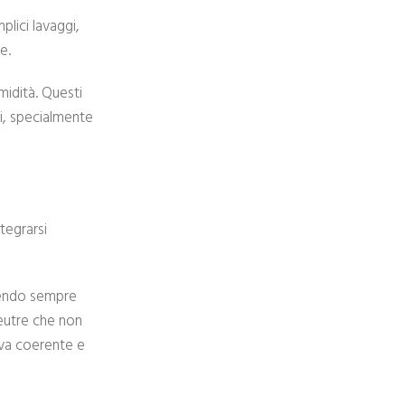
plici lavaggi,
e.
midità. Questi
ri, specialmente
tegrarsi
enendo sempre
neutre che non
iva coerente e