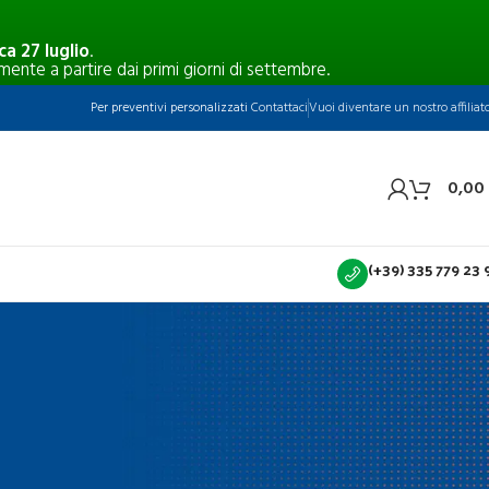
a 27 luglio
.
mente a partire dai primi giorni di settembre.
Per preventivi personalizzati
Contattaci
Vuoi diventare un nostro affiliat
0,00
(+39) 335 779 23 
CATEGORIE
alità e
Blog