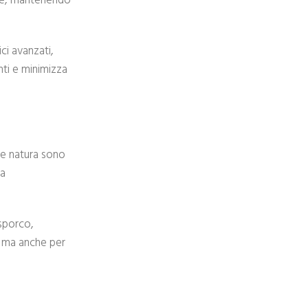
anze, mantenendo
ci avanzati,
nti e minimizza
i e natura sono
la
 sporco,
i, ma anche per