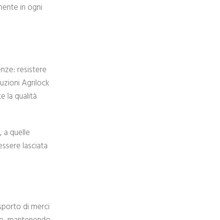
mente in ogni
nze: resistere
luzioni Agrilock
 la qualità
, a quelle
essere lasciata
asporto di merci