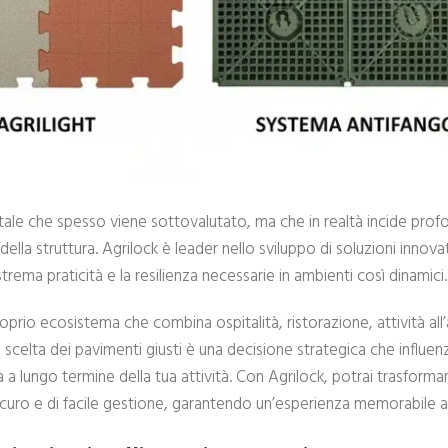
tale che spesso viene sottovalutato, ma che in realtà incide pr
 della struttura. Agrilock è leader nello sviluppo di soluzioni innov
rema praticità e la resilienza necessarie in ambienti così dinamici.
prio ecosistema che combina ospitalità, ristorazione, attività all
a scelta dei pavimenti giusti è una decisione strategica che influe
tà a lungo termine della tua attività. Con Agrilock, potrai trasforma
icuro e di facile gestione, garantendo un’esperienza memorabile ai t