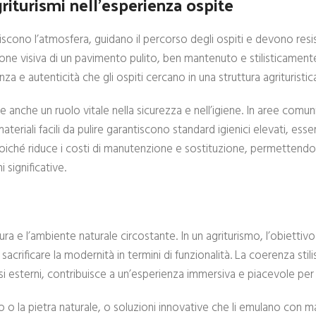
riturismi nell’esperienza ospite
iscono l’atmosfera, guidano il percorso degli ospiti e devono resis
sione visiva di un pavimento pulito, ben mantenuto e stilisticamen
za e autenticità che gli ospiti cercano in una struttura agrituristic
 anche un ruolo vitale nella sicurezza e nell’igiene. In aree comuni
iali facili da pulire garantiscono standard igienici elevati, essenz
poiché riduce i costi di manutenzione e sostituzione, permettendo 
significative.
ra e l’ambiente naturale circostante. In un agriturismo, l’obiettiv
crificare la modernità in termini di funzionalità. La coerenza stilis
si esterni, contribuisce a un’esperienza immersiva e piacevole per 
gno o la pietra naturale, o soluzioni innovative che li emulano con 