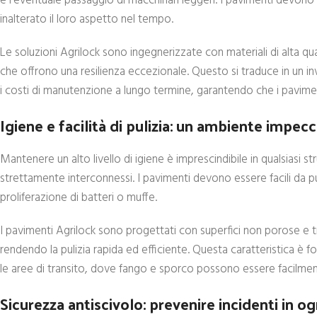
e l’eventuale passaggio di macchinari leggeri. I pavimenti devono
inalterato il loro aspetto nel tempo.
Le soluzioni Agrilock sono ingegnerizzate con materiali di alta qu
che offrono una resilienza eccezionale. Questo si traduce in un in
i costi di manutenzione a lungo termine, garantendo che i pavimen
Igiene e facilità di pulizia: un ambiente impecc
Mantenere un alto livello di igiene è imprescindibile in qualsiasi s
strettamente interconnessi. I pavimenti devono essere facili da pu
proliferazione di batteri o muffe.
I pavimenti Agrilock sono progettati con superfici non porose e t
rendendo la pulizia rapida ed efficiente. Questa caratteristica è f
le aree di transito, dove fango e sporco possono essere facilment
Sicurezza antiscivolo: prevenire incidenti in o