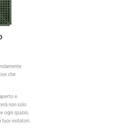
ofondamente
ative che
’aperto e
nzerà non solo
re ogni spazio,
uoi visitatori.