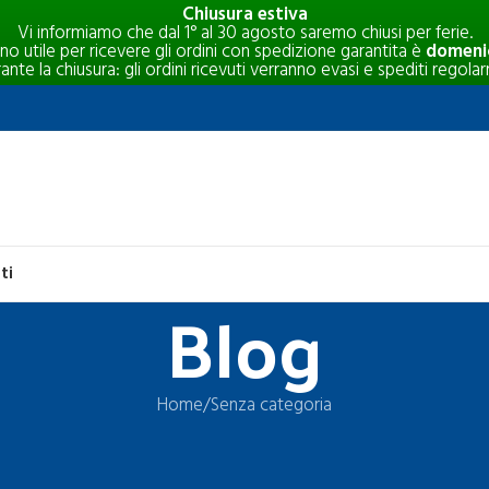
Chiusura estiva
Vi informiamo che dal 1° al 30 agosto saremo chiusi per ferie.
rno utile per ricevere gli ordini con spedizione garantita è
domenic
e la chiusura: gli ordini ricevuti verranno evasi e spediti regolar
ti
Blog
Home
Senza categoria
SENZA CATEGORIA
nubio perfetto tra estetica, funzion