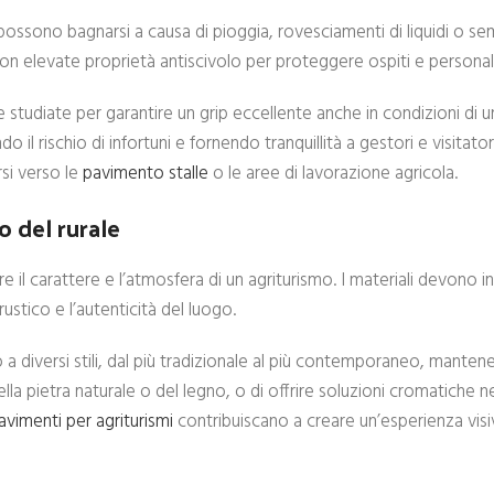
i possono bagnarsi a causa di pioggia, rovesciamenti di liquidi o sem
con elevate proprietà antiscivolo per proteggere ospiti e personal
studiate per garantire un grip eccellente anche in condizioni di u
il rischio di infortuni e fornendo tranquillità a gestori e visitato
rsi verso le
pavimento stalle
o le aree di lavorazione agricola.
o del rurale
e il carattere e l’atmosfera di un agriturismo. I materiali devono in
stico e l’autenticità del luogo.
o a diversi stili, dal più tradizionale al più contemporaneo, mant
della pietra naturale o del legno, o di offrire soluzioni cromatiche 
avimenti per agriturismi
contribuiscano a creare un’esperienza vis