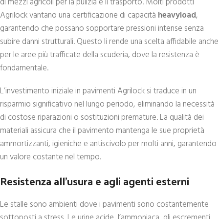
di mezzi agricoli per la pulizia e il trasporto. Molti prodotti
Agrilock vantano una certificazione di capacità
heavyload
,
garantendo che possano sopportare pressioni intense senza
subire danni strutturali. Questo li rende una scelta affidabile anche
per le aree più trafficate della scuderia, dove la resistenza è
fondamentale.
L’investimento iniziale in pavimenti Agrilock si traduce in un
risparmio significativo nel lungo periodo, eliminando la necessità
di costose riparazioni o sostituzioni premature. La qualità dei
materiali assicura che il pavimento mantenga le sue proprietà
ammortizzanti, igieniche e antiscivolo per molti anni, garantendo
un valore costante nel tempo.
Resistenza all’usura e agli agenti esterni
Le stalle sono ambienti dove i pavimenti sono costantemente
sottoposti a stress. Le urine acide, l’ammoniaca, gli escrementi,