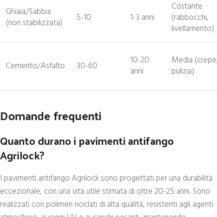
Costante
Ghiaia/Sabbia
5-10
1-3 anni
(rabbocchi,
(non stabilizzata)
livellamento)
10-20
Media (crepe
Cemento/Asfalto
30-60
anni
pulizia)
Domande frequenti
Quanto durano i pavimenti antifango
Agrilock?
I pavimenti antifango Agrilock sono progettati per una durabilità
eccezionale, con una vita utile stimata di oltre 20-25 anni. Sono
realizzati con polimeri riciclati di alta qualità, resistenti agli agenti