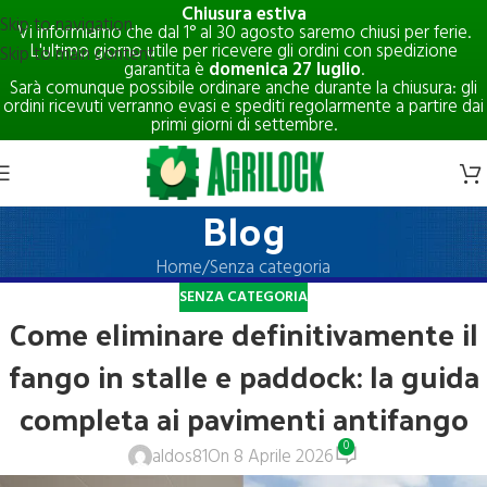
Chiusura estiva
Skip to navigation
Vi informiamo che dal 1° al 30 agosto saremo chiusi per ferie.
L'ultimo giorno utile per ricevere gli ordini con spedizione
Skip to main content
garantita è
domenica 27 luglio
.
Sarà comunque possibile ordinare anche durante la chiusura: gli
ordini ricevuti verranno evasi e spediti regolarmente a partire dai
primi giorni di settembre.
Blog
Home
Senza categoria
SENZA CATEGORIA
Come eliminare definitivamente il
fango in stalle e paddock: la guida
completa ai pavimenti antifango
0
aldos81
On 8 Aprile 2026