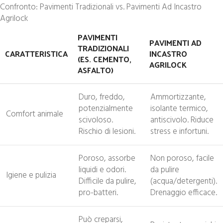
Confronto: Pavimenti Tradizionali vs. Pavimenti Ad Incastro
Agrilock
PAVIMENTI
PAVIMENTI AD
TRADIZIONALI
CARATTERISTICA
INCASTRO
(ES. CEMENTO,
AGRILOCK
ASFALTO)
Duro, freddo,
Ammortizzante,
potenzialmente
isolante termico,
Comfort animale
scivoloso.
antiscivolo. Riduce
Rischio di lesioni.
stress e infortuni.
Poroso, assorbe
Non poroso, facile
liquidi e odori.
da pulire
Igiene e pulizia
Difficile da pulire,
(acqua/detergenti).
pro-batteri.
Drenaggio efficace.
Può creparsi,