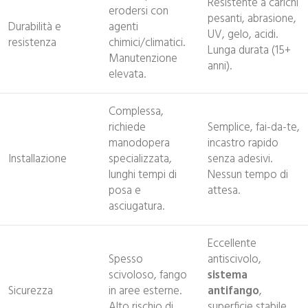
Resistente a carichi
erodersi con
pesanti, abrasione,
Durabilità e
agenti
UV, gelo, acidi.
resistenza
chimici/climatici.
Lunga durata (15+
Manutenzione
anni).
elevata.
Complessa,
richiede
Semplice, fai-da-te,
manodopera
incastro rapido
Installazione
specializzata,
senza adesivi.
lunghi tempi di
Nessun tempo di
posa e
attesa.
asciugatura.
Eccellente
Spesso
antiscivolo,
scivoloso, fango
sistema
Sicurezza
in aree esterne.
antifango
,
Alto rischio di
superficie stabile.