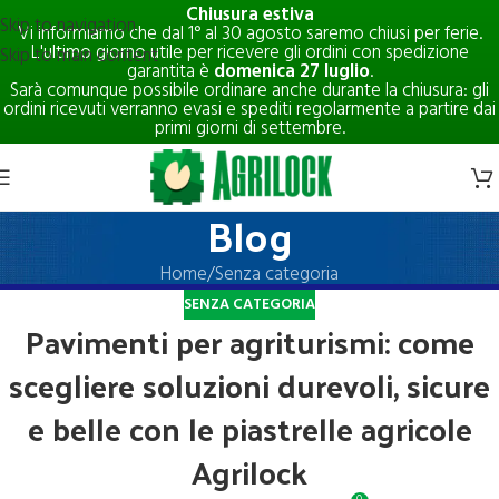
Chiusura estiva
Skip to navigation
Vi informiamo che dal 1° al 30 agosto saremo chiusi per ferie.
L'ultimo giorno utile per ricevere gli ordini con spedizione
Skip to main content
garantita è
domenica 27 luglio
.
Sarà comunque possibile ordinare anche durante la chiusura: gli
ordini ricevuti verranno evasi e spediti regolarmente a partire dai
primi giorni di settembre.
Blog
Home
Senza categoria
SENZA CATEGORIA
Pavimenti per agriturismi: come
scegliere soluzioni durevoli, sicure
e belle con le piastrelle agricole
Agrilock