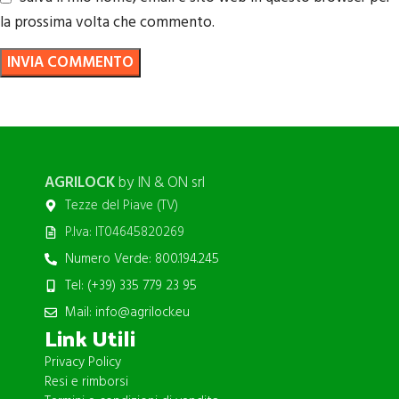
la prossima volta che commento.
AGRILOCK
by IN & ON srl
Tezze del Piave (TV)
P.Iva: IT04645820269
Numero Verde: 800.194.245
Tel: (+39) 335 779 23 95
Mail: info@agrilock.eu
Link Utili
Privacy Policy
Resi e rimborsi