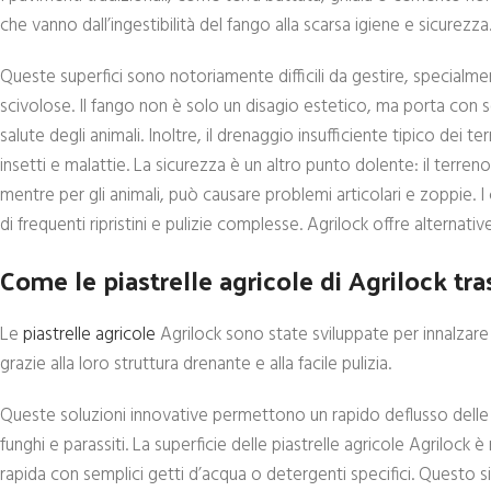
che vanno dall’ingestibilità del fango alla scarsa igiene e sicurezza
Queste superfici sono notoriamente difficili da gestire, special
scivolose. Il fango non è solo un disagio estetico, ma porta con 
salute degli animali. Inoltre, il drenaggio insufficiente tipico dei t
insetti e malattie. La sicurezza è un altro punto dolente: il terren
mentre per gli animali, può causare problemi articolari e zoppie. 
di frequenti ripristini e pulizie complesse. Agrilock offre alternat
Come le piastrelle agricole di Agrilock tra
Le
piastrelle agricole
Agrilock sono state sviluppate per innalzare 
grazie alla loro struttura drenante e alla facile pulizia.
Queste soluzioni innovative permettono un rapido deflusso delle a
funghi e parassiti. La superficie delle piastrelle agricole Agrilock 
rapida con semplici getti d’acqua o detergenti specifici. Questo si t