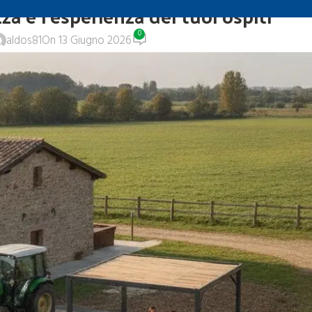
za e l’esperienza dei tuoi ospiti
0
aldos81
On 13 Giugno 2026