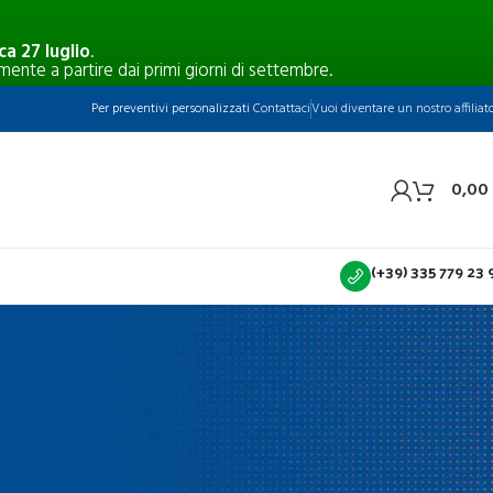
a 27 luglio
.
mente a partire dai primi giorni di settembre.
Per preventivi personalizzati
Contattaci
Vuoi diventare un nostro affiliat
0,00
(+39) 335 779 23 
CATEGORIE
rilock
Blog