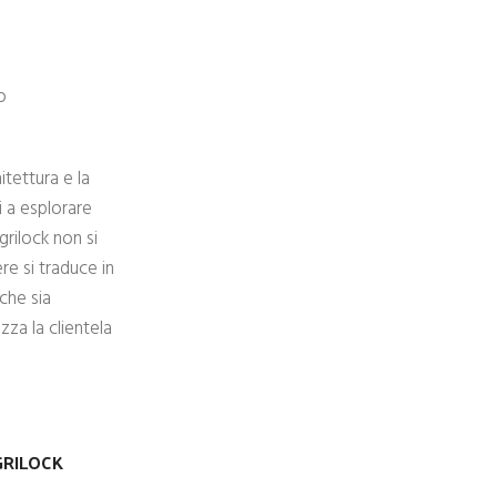
o
itettura e la
i a esplorare
grilock non si
e si traduce in
che sia
zza la clientela
GRILOCK