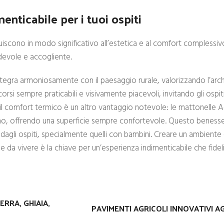
enticabile per i tuoi ospiti
ibuiscono in modo significativo all’estetica e al comfort complessiv
devole e accogliente.
ntegra armoniosamente con il paesaggio rurale, valorizzando l’arch
rsi sempre praticabili e visivamente piacevoli, invitando gli ospit
 il comfort termico è un altro vantaggio notevole: le mattonelle A
no, offrendo una superficie sempre confortevole. Questo benesser
o dagli ospiti, specialmente quelli con bambini. Creare un ambiente 
 da vivere è la chiave per un’esperienza indimenticabile che fideli
ERRA, GHIAIA,
PAVIMENTI AGRICOLI INNOVATIVI A