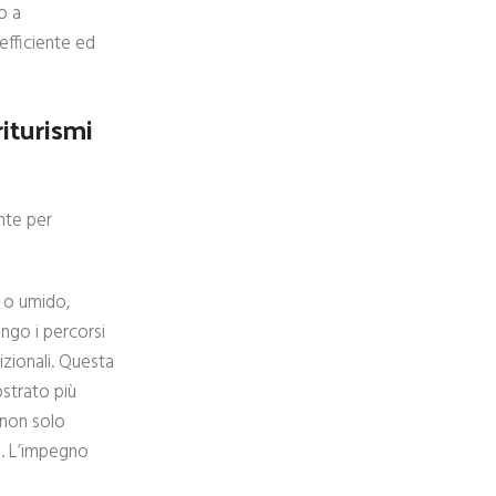
o a
efficiente ed
iturismi
nte per
o o umido,
ungo i percorsi
izionali. Questa
bstrato più
 non solo
ti. L’impegno