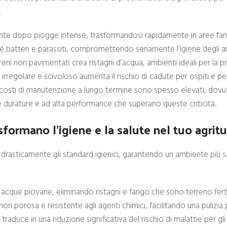
.
mente dopo piogge intense, trasformandosi rapidamente in aree fa
sé batteri e parassiti, compromettendo seriamente l’igiene degli a
erreni non pavimentati crea ristagni d’acqua, ambienti ideali per la p
o irregolare e scivoloso aumenta il rischio di cadute per ospiti e p
I costi di manutenzione a lungo termine sono spesso elevati, dovut
ive durature e ad alta performance che superano queste criticità.
sformano l’igiene e la salute nel tuo agrit
drasticamente gli standard igienici, garantendo un ambiente più sa
cque piovane, eliminando ristagni e fango che sono terreno fertil
è non porosa e resistente agli agenti chimici, facilitando una pulizi
raduce in una riduzione significativa del rischio di malattie per gli 