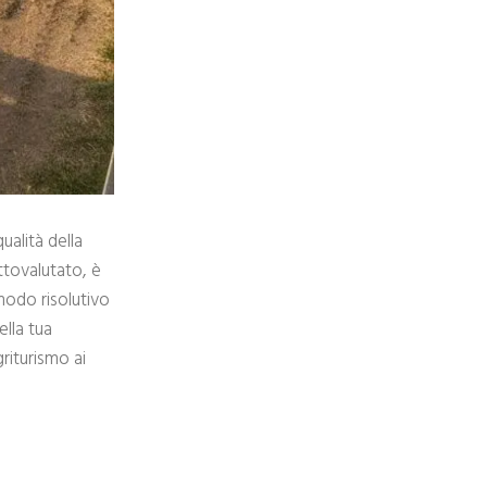
ualità della
ttovalutato, è
modo risolutivo
ella tua
riturismo ai