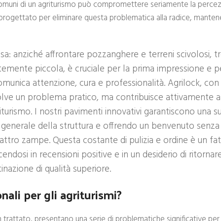
 comuni di un agriturismo può compromettere seriamente la percezi
progettato per eliminare questa problematica alla radice, manten
vosa: anziché affrontare pozzanghere e terreni scivolosi, 
entemente piccola, è cruciale per la prima impressione e p
unica attenzione, cura e professionalità. Agrilock, con 
solve un problema pratico, ma contribuisce attivamente a
riturismo. I nostri pavimenti innovativi garantiscono una su
a generale della struttura e offrendo un benvenuto senza
ttro zampe. Questa costante di pulizia e ordine è un fa
endosi in recensioni positive e in un desiderio di ritornare
nazione di qualità superiore.
nali per gli agriturismi?
 trattato, presentano una serie di problematiche significative per