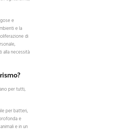
ngose e
mbienti e la
roliferazione di
ersonale,
i alla necessità
urismo?
no per tutti,
e per batteri,
a profonda e
animali e in un