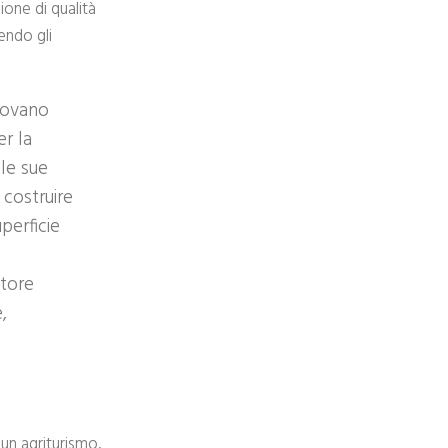
one di qualità
endo gli
trovano
er la
le sue
 costruire
perficie
ttore
,
 un agriturismo,