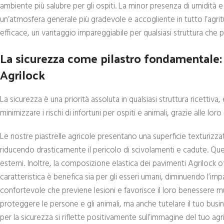
ambiente più salubre per gli ospiti. La minor presenza di umidità e
un’atmosfera generale più gradevole e accogliente in tutto l’agritu
efficace, un vantaggio impareggiabile per qualsiasi struttura che p
La sicurezza come pilastro fondamentale: p
Agrilock
La sicurezza è una priorità assoluta in qualsiasi struttura ricettiva, 
minimizzare i rischi di infortuni per ospiti e animali, grazie alle l
Le nostre piastrelle agricole presentano una superficie texturizz
riducendo drasticamente il pericolo di scivolamenti e cadute. Questo
esterni. Inoltre, la composizione elastica dei pavimenti Agrilock o
caratteristica è benefica sia per gli esseri umani, diminuendo l’impa
confortevole che previene lesioni e favorisce il loro benessere mu
proteggere le persone e gli animali, ma anche tutelare il tuo busin
per la sicurezza si riflette positivamente sull’immagine del tuo ag