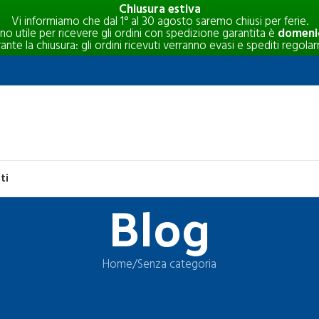
Chiusura estiva
Vi informiamo che dal 1° al 30 agosto saremo chiusi per ferie.
rno utile per ricevere gli ordini con spedizione garantita è
domenic
e la chiusura: gli ordini ricevuti verranno evasi e spediti regolar
ti
Blog
Home
Senza categoria
SENZA CATEGORIA
 pavimento agricolo innovativo di Ag