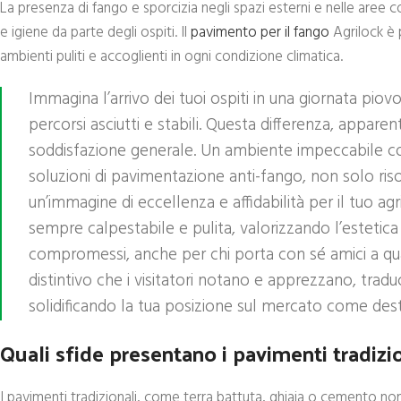
La presenza di fango e sporcizia negli spazi esterni e nelle aree
e igiene da parte degli ospiti. Il
pavimento per il fango
Agrilock è 
ambienti puliti e accoglienti in ogni condizione climatica.
Immagina l’arrivo dei tuoi ospiti in una giornata pio
percorsi asciutti e stabili. Questa differenza, appar
soddisfazione generale. Un ambiente impeccabile com
soluzioni di pavimentazione anti-fango, non solo ri
un’immagine di eccellenza e affidabilità per il tuo ag
sempre calpestabile e pulita, valorizzando l’estetic
compromessi, anche per chi porta con sé amici a qua
distintivo che i visitatori notano e apprezzano, traduc
solidificando la tua posizione sul mercato come desti
Quali sfide presentano i pavimenti tradizio
I pavimenti tradizionali, come terra battuta, ghiaia o cemento non