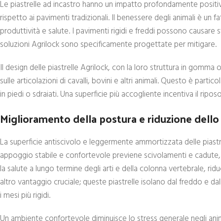
Le piastrelle ad incastro hanno un impatto profondamente positivo
rispetto ai pavimenti tradizionali. Il benessere degli animali è u
produttività e salute. I pavimenti rigidi e freddi possono causare 
soluzioni Agrilock sono specificamente progettate per mitigare.
Il design delle piastrelle Agrilock, con la loro struttura in gomma 
sulle articolazioni di cavalli, bovini e altri animali. Questo è par
in piedi o sdraiati. Una superficie più accogliente incentiva il ri
Miglioramento della postura e riduzione dello 
La superficie antiscivolo e leggermente ammortizzata delle piastre
appoggio stabile e confortevole previene scivolamenti e cadute,
la salute a lungo termine degli arti e della colonna vertebrale, rid
altro vantaggio cruciale; queste piastrelle isolano dal freddo e 
i mesi più rigidi.
Un ambiente confortevole diminuisce lo stress generale negli anim