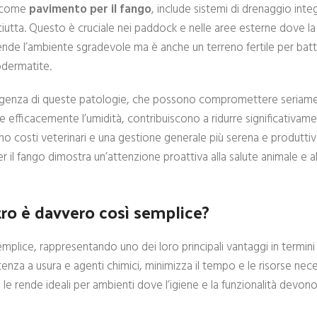
te come
pavimento per il fango
, include sistemi di drenaggio inte
sciutta. Questo è cruciale nei paddock e nelle aree esterne dove l
de l’ambiente sgradevole ma è anche un terreno fertile per batte
odermatite.
insorgenza di queste patologie, che possono compromettere seriame
re efficacemente l’umidità, contribuiscono a ridurre significativamen
meno costi veterinari e una gestione generale più serena e produtti
r il fango dimostra un’attenzione proattiva alla salute animale e all
tro è davvero così semplice?
mplice, rappresentando uno dei loro principali vantaggi in termini
sistenza a usura e agenti chimici, minimizza il tempo e le risorse nec
 le rende ideali per ambienti dove l’igiene e la funzionalità devon