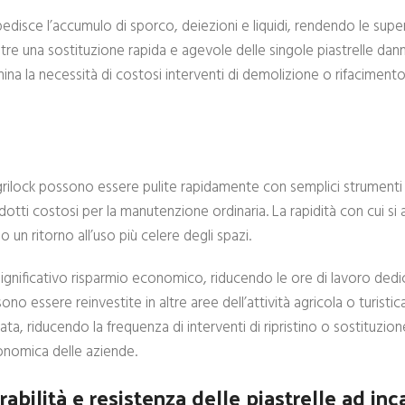
mpedisce l’accumulo di sporco, deiezioni e liquidi, rendendo le super
oltre una sostituzione rapida e agevole delle singole piastrelle da
ina la necessità di costosi interventi di demolizione o rifacimento
e Agrilock possono essere pulite rapidamente con semplici strumen
dotti costosi per la manutenzione ordinaria. La rapidità con cui si
 un ritorno all’uso più celere degli spazi.
ignificativo risparmio economico, riducendo le ore di lavoro dedica
o essere reinvestite in altre aree dell’attività agricola o turistica
a, riducendo la frequenza di interventi di ripristino o sostituzione
onomica delle aziende.
abilità e resistenza delle piastrelle ad inc