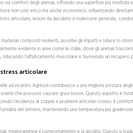
 sul comfort degli animali, offrendo una superficie più morbida e
n fattore non solo etico ma anche economico, influenzando direttam
stress articolare, lesioni da decubito e malessere generale, condizi
o materiali compositi resilienti, assorbe gli impatti e riduce lo str
ticolarmente evidente in aree come le stalle, dove gli animali trasco
poso, riducendo l’affaticamento muscolare e favorendo un recupero p
stress articolare
lle ad incastro Agrilock contribuisce a una migliore postura degli 
 eventi che possono causare gravi lesioni. Questo aspetto è fon
ucendo l’incidenza di zoppie e problemi articolari cronici. Il comfo
dall’umidità del terreno, mantenendo una temperatura più gradevol
ali, migliorandone il comportamento e la docilità. Questo si trad