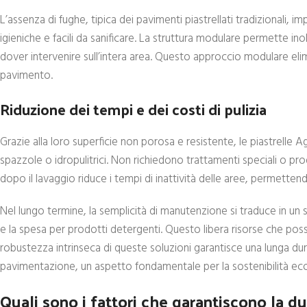
L’assenza di fughe, tipica dei pavimenti piastrellati tradizionali, i
igieniche e facili da sanificare. La struttura modulare permette in
dover intervenire sull’intera area. Questo approccio modulare elim
pavimento.
Riduzione dei tempi e dei costi di pulizia
Grazie alla loro superficie non porosa e resistente, le piastrell
spazzole o idropulitrici. Non richiedono trattamenti speciali o pro
dopo il lavaggio riduce i tempi di inattività delle aree, permettendo
Nel lungo termine, la semplicità di manutenzione si traduce in un s
e la spesa per prodotti detergenti. Questo libera risorse che posson
robustezza intrinseca di queste soluzioni garantisce una lunga durat
pavimentazione, un aspetto fondamentale per la sostenibilità ec
Quali sono i fattori che garantiscono la dur