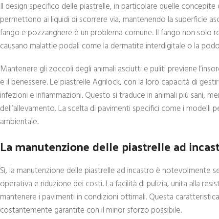
Il design specifico delle piastrelle, in particolare quelle concepi
permettono ai liquidi di scorrere via, mantenendo la superficie a
fango e pozzanghere è un problema comune. Il fango non solo ren
causano malattie podali come la dermatite interdigitale o la pod
Mantenere gli zoccoli degli animali asciutti e puliti previene l’
e il benessere. Le piastrelle Agrilock, con la loro capacità di gesti
infezioni e infiammazioni. Questo si traduce in animali più sani, 
dell’allevamento. La scelta di pavimenti specifici come i modelli pe
ambientale.
La manutenzione delle piastrelle ad incas
Sì, la manutenzione delle piastrelle ad incastro è notevolmente se
operativa e riduzione dei costi. La facilità di pulizia, unita alla re
mantenere i pavimenti in condizioni ottimali. Questa caratteristica
costantemente garantite con il minor sforzo possibile.