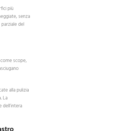
fici più
nneggiate, senza
 parziale del
ti come scope,
 asciugano
te alla pulizia
. La
 dell’intera
astro