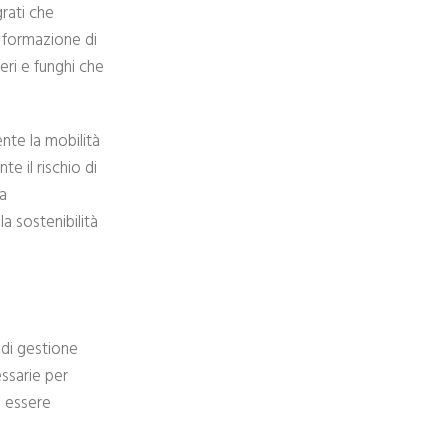
grati che
a formazione di
ri e funghi che
nte la mobilità
te il rischio di
va
a sostenibilità
 di gestione
essarie per
o essere