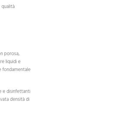
 qualità
non porosa,
e liquidi e
o è fondamentale
 e disinfettanti
evata densità di