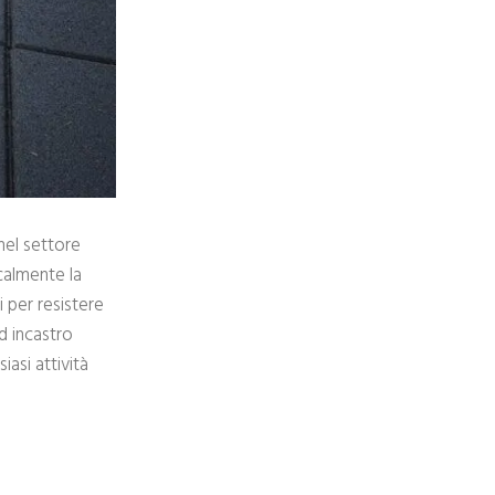
nel settore
calmente la
i per resistere
d incastro
iasi attività