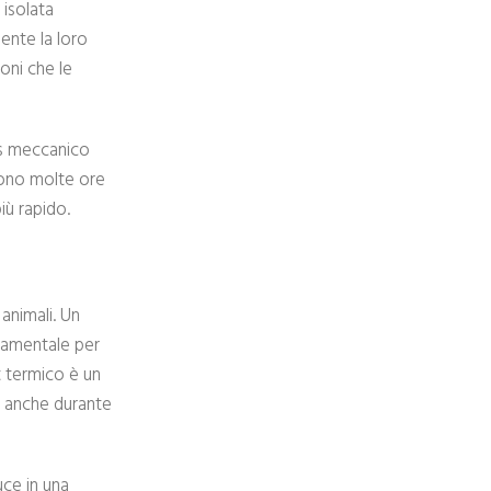
 isolata
ente la loro
oni che le
ess meccanico
rrono molte ore
iù rapido.
animali. Un
damentale per
rt termico è un
e anche durante
uce in una