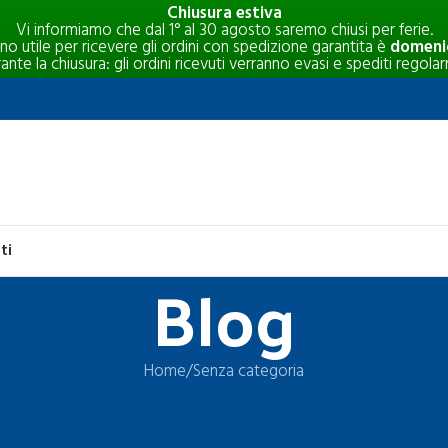
Chiusura estiva
Vi informiamo che dal 1° al 30 agosto saremo chiusi per ferie.
rno utile per ricevere gli ordini con spedizione garantita è
domenic
e la chiusura: gli ordini ricevuti verranno evasi e spediti regolar
ti
Blog
Home
Senza categoria
SENZA CATEGORIA
ncastro per stalle, paddock e agritur