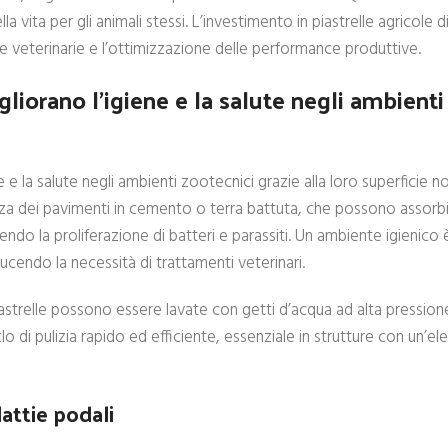
a vita per gli animali stessi. L’investimento in piastrelle agricole di
se veterinarie e l’ottimizzazione delle performance produttive.
liorano l’igiene e la salute negli ambienti
e e la salute negli ambienti zootecnici grazie alla loro superficie 
nza dei pavimenti in cemento o terra battuta, che possono assorbir
endo la proliferazione di batteri e parassiti. Un ambiente igienic
ducendo la necessità di trattamenti veterinari.
astrelle possono essere lavate con getti d’acqua ad alta pressione
 di pulizia rapido ed efficiente, essenziale in strutture con un’el
attie podali